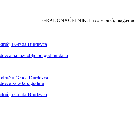
GRADONAČELNIK: Hrvoje Janči, mag.educ.
 području Grada Đurđevca
rđevca na razdoblje od godinu dana
 području Grada Đurđevca
rđevca za 2025. godinu
 području Grada Đurđevca