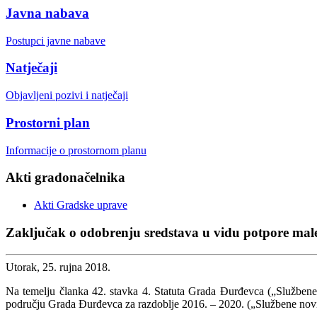
Javna nabava
Postupci javne nabave
Natječaji
Objavljeni pozivi i natječaji
Prostorni plan
Informacije o prostornom planu
Akti gradonačelnika
Akti Gradske uprave
Zaključak o odobrenju sredstava u vidu potpore male 
Utorak, 25. rujna 2018.
Na temelju članka 42. stavka 4. Statuta Grada Đurđevca („Službene 
području Grada Đurđevca za razdoblje 2016. – 2020. („Službene novi