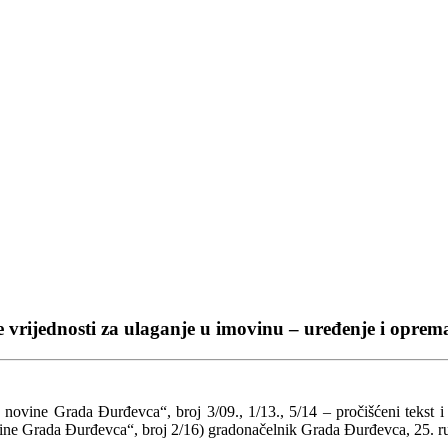
vrijednosti za ulaganje u imovinu – uređenje i oprema
novine Grada Đurđevca“, broj 3/09., 1/13., 5/14 – pročišćeni tekst i 
ne Grada Đurđevca“, broj 2/16) gradonačelnik Grada Đurđevca, 25. ru