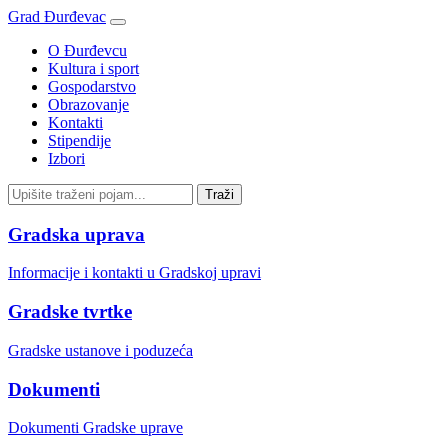
Grad Đurđevac
O Đurđevcu
Kultura i sport
Gospodarstvo
Obrazovanje
Kontakti
Stipendije
Izbori
Gradska uprava
Informacije i kontakti u Gradskoj upravi
Gradske tvrtke
Gradske ustanove i poduzeća
Dokumenti
Dokumenti Gradske uprave