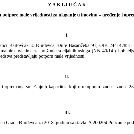
Z A K LJ U Č A K
 potpore male vrijednosti za ulaganje u imovinu – uređenje i opr
I.
urđici Bartovčak iz Đurđevca, Đure Basaričeka 91, OIB 244147851
imalnim uvjetima za pružanje socijalnih usluga (NN 40/14.) i obite
redstva predstavljaju potporu male vrijednosti.
II.
nja i opremanja smještajnih kapaciteta koji u ukupnom iznosu iznose 
III.
una Grada Đurđevca za 2018. godinu sa stavke A 200204 Poticanje poduz