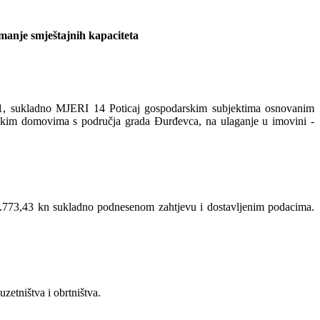
emanje smještajnih kapaciteta
11, sukladno MJERI 14 Poticaj gospodarskim subjektima osnovanim
ljskim domovima s područja grada Đurđevca, na ulaganje u imovini -
28.773,43 kn sukladno podnesenom zahtjevu i dostavljenim podacima.
etništva i obrtništva.