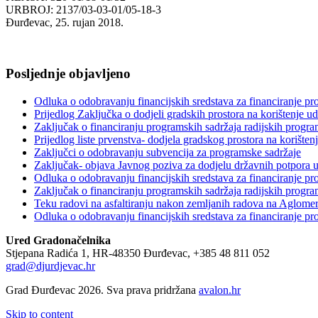
URBROJ: 2137/03-03-01/05-18-3
Đurđevac, 25. rujan 2018.
Posljednje objavljeno
Odluka o odobravanju financijskih sredstava za financiranje p
Prijedlog Zaključka o dodjeli gradskih prostora na korištenje 
Zaključak o financiranju programskih sadržaja radijskih progr
Prijedlog liste prvenstva- dodjela gradskog prostora na koriš
Zaključci o odobravanju subvencija za programske sadržaje
Zaključak- objava Javnog poziva za dodjelu državnih potpora u
Odluka o odobravanju financijskih sredstava za financiranje p
Zaključak o financiranju programskih sadržaja radijskih progr
Teku radovi na asfaltiranju nakon zemljanih radova na Aglomer
Odluka o odobravanju financijskih sredstava za financiranje p
Ured Gradonačelnika
Stjepana Radića 1, HR-48350 Đurđevac, +385 48 811 052
grad@djurdjevac.hr
Grad Đurđevac 2026. Sva prava pridržana
avalon.hr
Skip to content