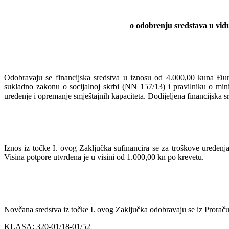
o odobrenju sredstava u vidu
Odobravaju se financijska sredstva u iznosu od 4.000,00 kuna Đ
sukladno zakonu o socijalnoj skrbi (NN 157/13) i pravilniku o min
uređenje i opremanje smještajnih kapaciteta. Dodijeljena financijska s
Iznos iz točke I. ovog Zaključka sufinancira se za troškove uređe
Visina potpore utvrđena je u visini od 1.000,00 kn po krevetu.
Novčana sredstva iz točke I. ovog Zaključka odobravaju se iz Prorač
KLASA: 320-01/18-01/52