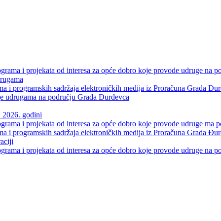
rograma i projekata od interesa za opće dobro koje provode udruge na
udrugama
ama i programskih sadržaja elektroničkih medija iz Proračuna Grada Đu
tenje udrugama na području Grada Đurđevca
 2026. godini
rograma i projekata od interesa za opće dobro koje provode udruge ma
ama i programskih sadržaja elektroničkih medija iz Proračuna Grada Đu
aciji
rograma i projekata od interesa za opće dobro koje provode udruge na