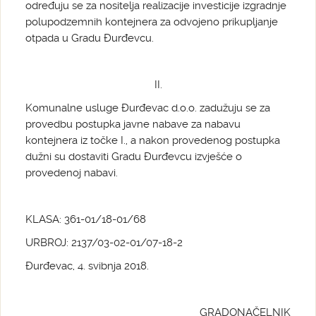
određuju se za nositelja realizacije investicije izgradnje
polupodzemnih kontejnera za odvojeno prikupljanje
otpada u Gradu Đurđevcu.
II.
Komunalne usluge Đurđevac d.o.o. zadužuju se za
provedbu postupka javne nabave za nabavu
kontejnera iz točke I., a nakon provedenog postupka
dužni su dostaviti Gradu Đurđevcu izvješće o
provedenoj nabavi.
KLASA: 361-01/18-01/68
URBROJ: 2137/03-02-01/07-18-2
Đurđevac, 4. svibnja 2018.
GRADONAČELNIK