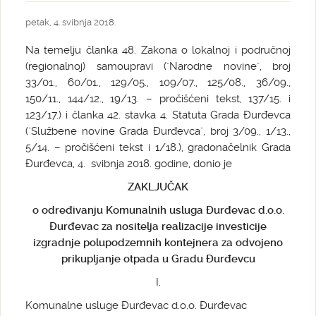
petak, 4. svibnja 2018.
Na temelju članka 48. Zakona o lokalnoj i područnoj
(regionalnoj) samoupravi ("Narodne novine", broj
33/01., 60/01., 129/05., 109/07., 125/08., 36/09.,
150/11., 144/12., 19/13. – pročišćeni tekst, 137/15. i
123/17.) i članka 42. stavka 4. Statuta Grada Đurđevca
("Službene novine Grada Đurđevca", broj 3/09., 1/13.,
5/14. – pročišćeni tekst i 1/18.), gradonačelnik Grada
Đurđevca, 4. svibnja 2018. godine, donio je
ZAKLJUČAK
o određivanju Komunalnih usluga Đurđevac d.o.o.
Đurđevac za nositelja realizacije investicije
izgradnje polupodzemnih kontejnera za odvojeno
prikupljanje otpada u Gradu Đurđevcu
I.
Komunalne usluge Đurđevac d.o.o. Đurđevac