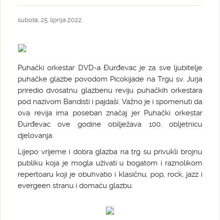
subota, 25. lipnja 2022.
Puhački orkestar DVD-a Đurđevac je za sve ljubitelje
puhačke glazbe povodom Picokijade na Trgu sv. Jurja
priredio dvosatnu glazbenu reviju puhačkih orkestara
pod nazivom Bandisti i pajdaši. Važno je i spomenuti da
ova revija ima poseban značaj jer Puhački orkestar
Đurđevac ove godine obilježava 100. obljetnicu
djelovanja.
Lijepo vrijeme i dobra glazba na trg su privukli brojnu
publiku koja je mogla uživati u bogatom i raznolikom
repertoaru koji je obuhvatio i klasičnu, pop, rock, jazz i
evergeen stranu i domaću glazbu.