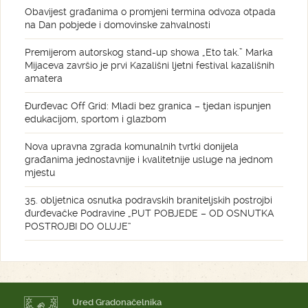
Obavijest građanima o promjeni termina odvoza otpada
na Dan pobjede i domovinske zahvalnosti
Premijerom autorskog stand-up showa „Eto tak.” Marka
Mijaceva završio je prvi Kazališni ljetni festival kazališnih
amatera
Đurđevac Off Grid: Mladi bez granica – tjedan ispunjen
edukacijom, sportom i glazbom
Nova upravna zgrada komunalnih tvrtki donijela
građanima jednostavnije i kvalitetnije usluge na jednom
mjestu
35. obljetnica osnutka podravskih braniteljskih postrojbi
đurđevačke Podravine „PUT POBJEDE – OD OSNUTKA
POSTROJBI DO OLUJE“
Ured Gradonačelnika