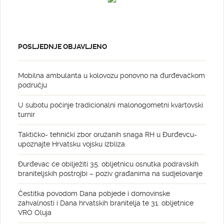
POSLJEDNJE OBJAVLJENO
Mobilna ambulanta u kolovozu ponovno na đurđevačkom
području
U subotu počinje tradicionalni malonogometni kvartovski
turnir
Taktičko- tehnički zbor oružanih snaga RH u Đurđevcu-
upoznajte Hrvatsku vojsku izbliza
Đurđevac će obilježiti 35. obljetnicu osnutka podravskih
braniteljskih postrojbi – poziv građanima na sudjelovanje
Čestitka povodom Dana pobjede i domovinske
zahvalnosti i Dana hrvatskih branitelja te 31. obljetnice
VRO Oluja