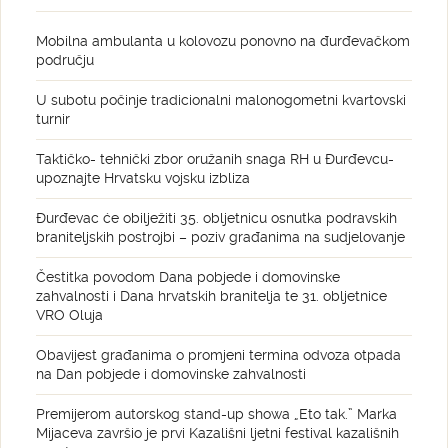
Mobilna ambulanta u kolovozu ponovno na đurđevačkom
području
U subotu počinje tradicionalni malonogometni kvartovski
turnir
Taktičko- tehnički zbor oružanih snaga RH u Đurđevcu-
upoznajte Hrvatsku vojsku izbliza
Đurđevac će obilježiti 35. obljetnicu osnutka podravskih
braniteljskih postrojbi – poziv građanima na sudjelovanje
Čestitka povodom Dana pobjede i domovinske
zahvalnosti i Dana hrvatskih branitelja te 31. obljetnice
VRO Oluja
Obavijest građanima o promjeni termina odvoza otpada
na Dan pobjede i domovinske zahvalnosti
Premijerom autorskog stand-up showa „Eto tak.” Marka
Mijaceva završio je prvi Kazališni ljetni festival kazališnih