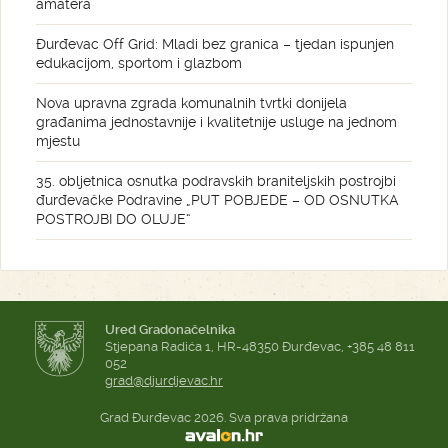
amatera
Đurđevac Off Grid: Mladi bez granica – tjedan ispunjen
edukacijom, sportom i glazbom
Nova upravna zgrada komunalnih tvrtki donijela
građanima jednostavnije i kvalitetnije usluge na jednom
mjestu
35. obljetnica osnutka podravskih braniteljskih postrojbi
đurđevačke Podravine „PUT POBJEDE – OD OSNUTKA
POSTROJBI DO OLUJE“
Ured Gradonačelnika
Stjepana Radića 1, HR-48350 Đurđevac, +385 48 811
052
grad@djurdjevac.hr
Grad Đurđevac 2026. Sva prava pridržana