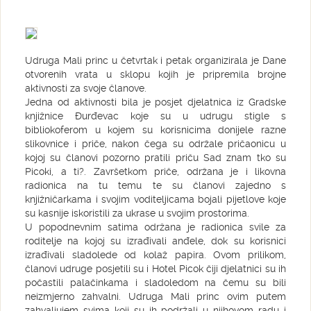
Udruga Mali princ u četvrtak i petak organizirala je Dane
otvorenih vrata u sklopu kojih je pripremila brojne
aktivnosti za svoje članove.
Jedna od aktivnosti bila je posjet djelatnica iz Gradske
knjižnice Đurđevac koje su u udrugu stigle s
bibliokoferom u kojem su korisnicima donijele razne
slikovnice i priče, nakon čega su održale pričaonicu u
kojoj su članovi pozorno pratili priču Sad znam tko su
Picoki, a ti?. Završetkom priče, održana je i likovna
radionica na tu temu te su članovi zajedno s
knjižničarkama i svojim voditeljicama bojali pijetlove koje
su kasnije iskoristili za ukrase u svojim prostorima.
U popodnevnim satima održana je radionica svile za
roditelje na kojoj su izrađivali anđele, dok su korisnici
izrađivali sladolede od kolaž papira. Ovom prilikom,
članovi udruge posjetili su i Hotel Picok čiji djelatnici su ih
počastili palačinkama i sladoledom na čemu su bili
neizmjerno zahvalni. Udruga Mali princ ovim putem
zahvaljujem svima koji su ih podržali u njihovom radu i