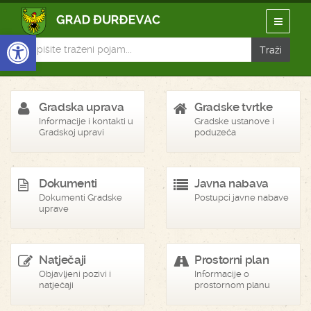
Open toolbar
Gradska uprava
Gradske tvrtke
Informacije i kontakti u
Gradske ustanove i
Gradskoj upravi
poduzeća
Dokumenti
Javna nabava
Dokumenti Gradske
Postupci javne nabave
uprave
Natječaji
Prostorni plan
Objavljeni pozivi i
Informacije o
natječaji
prostornom planu