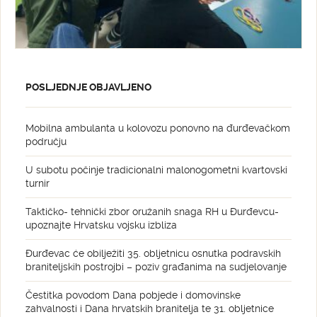
POSLJEDNJE OBJAVLJENO
Mobilna ambulanta u kolovozu ponovno na đurđevačkom
području
U subotu počinje tradicionalni malonogometni kvartovski
turnir
Taktičko- tehnički zbor oružanih snaga RH u Đurđevcu-
upoznajte Hrvatsku vojsku izbliza
Đurđevac će obilježiti 35. obljetnicu osnutka podravskih
braniteljskih postrojbi – poziv građanima na sudjelovanje
Čestitka povodom Dana pobjede i domovinske
zahvalnosti i Dana hrvatskih branitelja te 31. obljetnice