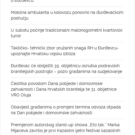
u Đurđevcu
Mobilna ambulanta u kolovozu ponovno na đurđevačkom
području
U subotu počinje tradicionalni malonogometni kvartovski
turnir
Taktičko- tehnički zbor oružanih snaga RH u Đurđevcu-
upoznajte Hrvatsku vojsku izbliza
Đurđevac će obilježiti 35. obljetnicu osnutka podravskih
braniteljskih postrojbi – poziv građanima na sudjelovanje
Čestitka povodom Dana pobjede i domovinske
zahvalnosti i Dana hrvatskih branitelja te 31. obljetnice
VRO Oluja
Obavijest građanima o promjeni termina odvoza otpada
na Dan pobjede i domovinske zahvalnosti
Premijerom autorskog stand-up showa „Eto tak.” Marka
Mijaceva završio je prvi Kazališni ljetni festival kazališnih