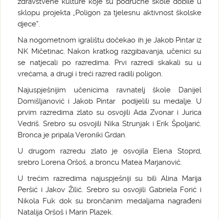
zdravstvene kulture koje su područne škole dobile u
sklopu projekta „Poligon za tjelesnu aktivnost školske
djece“.
Na nogometnom igralištu dočekao ih je Jakob Pintar iz
NK Mičetinac. Nakon kratkog razgibavanja, učenici su
se natjecali po razredima. Prvi razredi skakali su u
vrećama, a drugi i treći razred radili poligon.
Najuspješnijim učenicima ravnatelj škole Danijel
Domišljanović i Jakob Pintar podijelili su medalje. U
prvim razredima zlato su osvojili Ada Zvonar i Jurica
Vedriš. Srebro su osvojili Nika Strunjak i Erik Špoljarić.
Bronca je pripala Veroniki Grdan.
U drugom razredu zlato je osvojila Elena Stoprd,
srebro Lorena Oršoš, a broncu Matea Marjanović.
U trećim razredima najuspješniji su bili Alina Marija
Peršić i Jakov Žilić. Srebro su osvojili Gabriela Forić i
Nikola Fuk dok su brončanim medaljama nagrađeni
Natalija Oršoš i Marin Plazek.