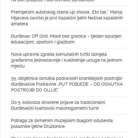
Premijerom autorskog stand-up showa „Eto tak.” Marka
Mijaceva završio je prvi Kazališni ljetni festival kazališnih
amatera
Đurđevac Off Grid: Mladi bez granica – tjedan ispunjen
edukacijom, sportom i glazbom
Nova upravna zgrada komunalnih tvrtki donijela
građanima jednostavnije i kvalitetnije usluge na jednom
mjestu
35. obljetnica osnutka podravskih braniteljskih postrojbi
đurđevačke Podravine „PUT POBJEDE – OD OSNUTKA
POSTROJBI DO OLUJE“
Do 5. kolovoza otvorene prijave za tradicionalni
Đurđevački kvartovski malonogometni turnir
Potraga za skrivenim muzejskim blagom oduševila
polaznike ljetne Družionice