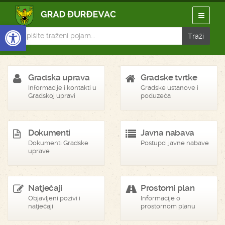
Open toolbar
Gradska uprava
Gradske tvrtke
Informacije i kontakti u
Gradske ustanove i
Gradskoj upravi
poduzeća
Dokumenti
Javna nabava
Dokumenti Gradske
Postupci javne nabave
uprave
Natječaji
Prostorni plan
Objavljeni pozivi i
Informacije o
natječaji
prostornom planu