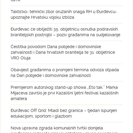
Taktičko- tehnički zbor oružanih snaga RH u Đurđevcu-
upoznajte Hrvatsku vojsku izbliza
Đurđevac će obilježiti 35. obljetnicu osnutka podravskih
braniteljskih postrojbi – poziv građanima na sudjelovanje
Čestitka povodom Dana pobjede i domovinske
zahvalnosti i Dana hrvatskih branitelja te 31. obljetnice
VRO Oluja
Obavijest građanima o promjeni termina odvoza otpada
na Dan pobjede i domovinske zahvalnosti
Premijerom autorskog stand-up showa „Eto tak.” Marka
Mijaceva završio je prvi Kazališni ljetni festival kazališnih
amatera
Đurđevac Off Grid: Mladi bez granica – tjedan ispunjen
edukacijom, sportom i glazbom
Nova upravna zgrada komunalnih tvrtki donijela