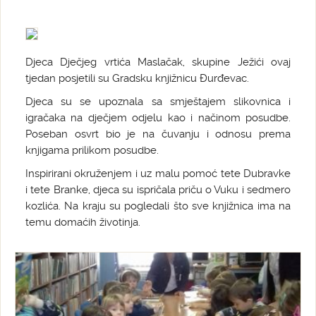
Djeca Dječjeg vrtića Maslačak, skupine Ježići ovaj
tjedan posjetili su Gradsku knjižnicu Đurđevac.
Djeca su se upoznala sa smještajem slikovnica i
igračaka na dječjem odjelu kao i načinom posudbe.
Poseban osvrt bio je na čuvanju i odnosu prema
knjigama prilikom posudbe.
Inspirirani okruženjem i uz malu pomoć tete Dubravke
i tete Branke, djeca su ispričala priču o Vuku i sedmero
kozlića. Na kraju su pogledali što sve knjižnica ima na
temu domaćih životinja.