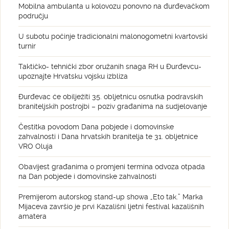
Mobilna ambulanta u kolovozu ponovno na đurđevačkom
području
U subotu počinje tradicionalni malonogometni kvartovski
turnir
Taktičko- tehnički zbor oružanih snaga RH u Đurđevcu-
upoznajte Hrvatsku vojsku izbliza
Đurđevac će obilježiti 35. obljetnicu osnutka podravskih
braniteljskih postrojbi – poziv građanima na sudjelovanje
Čestitka povodom Dana pobjede i domovinske
zahvalnosti i Dana hrvatskih branitelja te 31. obljetnice
VRO Oluja
Obavijest građanima o promjeni termina odvoza otpada
na Dan pobjede i domovinske zahvalnosti
Premijerom autorskog stand-up showa „Eto tak.” Marka
Mijaceva završio je prvi Kazališni ljetni festival kazališnih
amatera