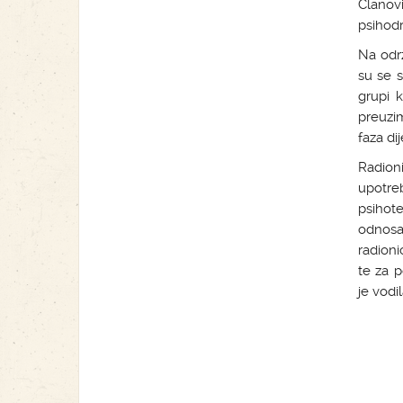
Članov
psihod
Na održ
su se s
grupi k
preuzim
faza dij
Radion
upotre
psihot
odnosa 
radioni
te za 
je vodi