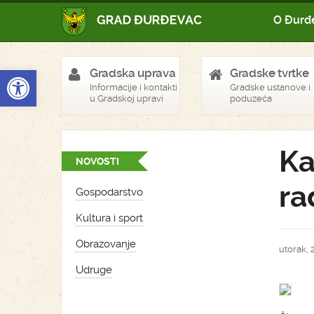
O Đurđ
Open toolbar
Gradska uprava
Gradske tvrtke
Informacije i kontakti
Gradske ustanove i
u Gradskoj upravi
poduzeća
Ka
NOVOSTI
ra
Gospodarstvo
Kultura i sport
Obrazovanje
utorak, 2
Udruge