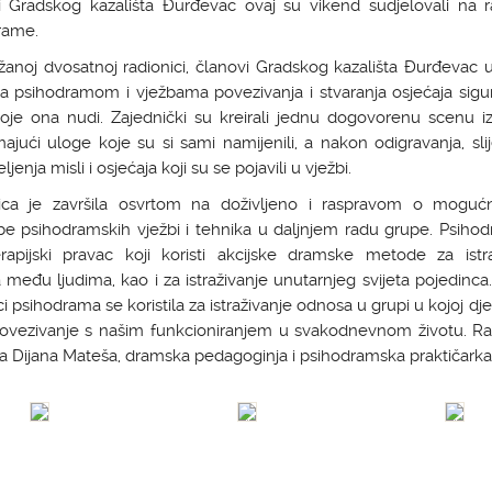
i Gradskog kazališta Đurđevac ovaj su vikend sudjelovali na ra
rame.
anoj dvosatnoj radionici, članovi Gradskog kazališta Đurđevac 
a psihodramom i vježbama povezivanja i stvaranja osjećaja sigu
oje ona nudi. Zajednički su kreirali jednu dogovorenu scenu iz
ajući uloge koje su si sami namijenili, a nakon odigravanja, slij
eljenja misli i osjećaja koji su se pojavili u vježbi.
ica je završila osvrtom na doživljeno i raspravom o moguć
be psihodramskih vježbi i tehnika u daljnjem radu grupe. Psihod
erapijski pravac koji koristi akcijske dramske metode za istra
među ljudima, kao i za istraživanje unutarnjeg svijeta pojedinca
ci psihodrama se koristila za istraživanje odnosa u grupi u kojoj dj
povezivanje s našim funkcioniranjem u svakodnevnom životu. Ra
la Dijana Mateša, dramska pedagoginja i psihodramska praktičarka