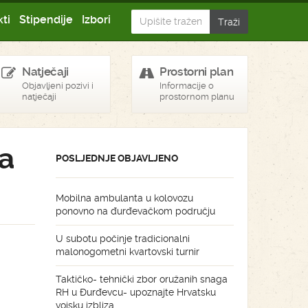
ti
Stipendije
Izbori
Natječaji
Prostorni plan
Objavljeni pozivi i
Informacije o
natječaji
prostornom planu
na
POSLJEDNJE OBJAVLJENO
Mobilna ambulanta u kolovozu
ponovno na đurđevačkom području
U subotu počinje tradicionalni
malonogometni kvartovski turnir
Taktičko- tehnički zbor oružanih snaga
RH u Đurđevcu- upoznajte Hrvatsku
vojsku izbliza