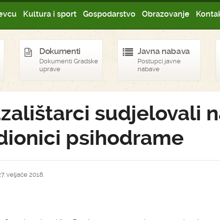
evcu
Kultura i sport
Gospodarstvo
Obrazovanje
Kontak
Dokumenti
Javna nabava
Dokumenti Gradske
Postupci javne
uprave
nabave
zalištarci sudjelovali 
dionici psihodrame
7. veljače 2018.