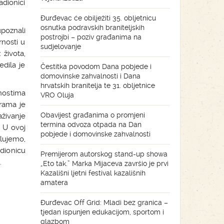
dionici
Đurđevac će obilježiti 35. obljetnicu
osnutka podravskih braniteljskih
upoznali
postrojbi – poziv građanima na
rnosti u
sudjelovanje
 života,
edila je
Čestitka povodom Dana pobjede i
domovinske zahvalnosti i Dana
hrvatskih branitelja te 31. obljetnice
nostima
VRO Oluja
rama je
Obavijest građanima o promjeni
živanje
termina odvoza otpada na Dan
. U ovoj
pobjede i domovinske zahvalnosti
elujemo,
dionicu
Premijerom autorskog stand-up showa
.
„Eto tak.” Marka Mijaceva završio je prvi
Kazališni ljetni festival kazališnih
amatera
Đurđevac Off Grid: Mladi bez granica –
tjedan ispunjen edukacijom, sportom i
glazbom