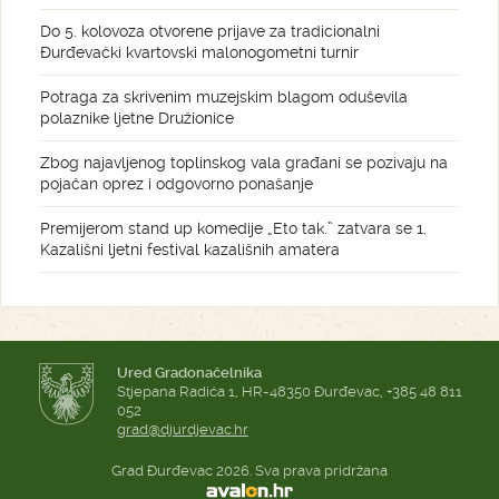
Do 5. kolovoza otvorene prijave za tradicionalni
Đurđevački kvartovski malonogometni turnir
Potraga za skrivenim muzejskim blagom oduševila
polaznike ljetne Družionice
Zbog najavljenog toplinskog vala građani se pozivaju na
pojačan oprez i odgovorno ponašanje
Premijerom stand up komedije „Eto tak.” zatvara se 1.
Kazališni ljetni festival kazališnih amatera
Ured Gradonačelnika
Stjepana Radića 1, HR-48350 Đurđevac, +385 48 811
052
grad@djurdjevac.hr
Grad Đurđevac 2026. Sva prava pridržana