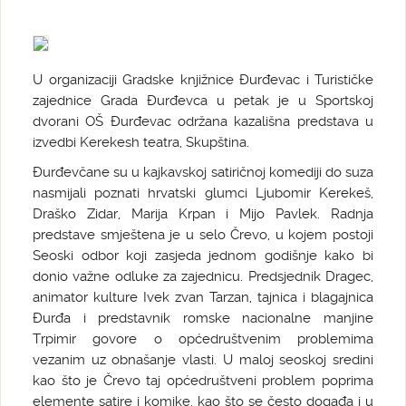
U organizaciji Gradske knjižnice Đurđevac i Turističke
zajednice Grada Đurđevca u petak je u Sportskoj
dvorani OŠ Đurđevac održana kazališna predstava u
izvedbi Kerekesh teatra, Skupština.
Đurđevčane su u kajkavskoj satiričnoj komediji do suza
nasmijali poznati hrvatski glumci Ljubomir Kerekeš,
Draško Zidar, Marija Krpan i Mijo Pavlek. Radnja
predstave smještena je u selo Črevo, u kojem postoji
Seoski odbor koji zasjeda jednom godišnje kako bi
donio važne odluke za zajednicu. Predsjednik Dragec,
animator kulture Ivek zvan Tarzan, tajnica i blagajnica
Đurđa i predstavnik romske nacionalne manjine
Trpimir govore o općedruštvenim problemima
vezanim uz obnašanje vlasti. U maloj seoskoj sredini
kao što je Črevo taj općedruštveni problem poprima
elemente satire i komike, kao što se često događa i u