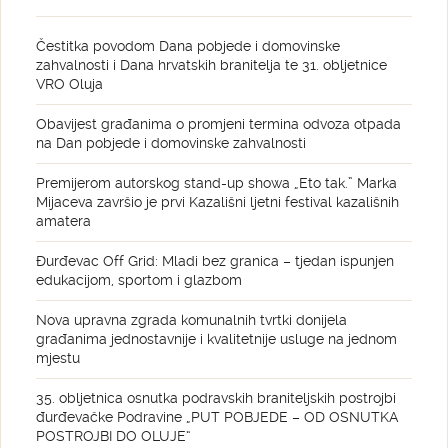
Čestitka povodom Dana pobjede i domovinske
zahvalnosti i Dana hrvatskih branitelja te 31. obljetnice
VRO Oluja
Obavijest građanima o promjeni termina odvoza otpada
na Dan pobjede i domovinske zahvalnosti
Premijerom autorskog stand-up showa „Eto tak.” Marka
Mijaceva završio je prvi Kazališni ljetni festival kazališnih
amatera
Đurđevac Off Grid: Mladi bez granica – tjedan ispunjen
edukacijom, sportom i glazbom
Nova upravna zgrada komunalnih tvrtki donijela
građanima jednostavnije i kvalitetnije usluge na jednom
mjestu
35. obljetnica osnutka podravskih braniteljskih postrojbi
đurđevačke Podravine „PUT POBJEDE – OD OSNUTKA
POSTROJBI DO OLUJE“