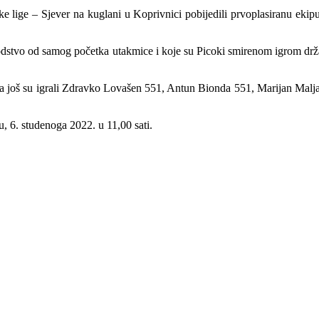
lige – Sjever na kuglani u Koprivnici pobijedili prvoplasiranu ekipu 
 vodstvo od samog početka utakmice i koje su Picoki smirenom igrom drž
, a još su igrali Zdravko Lovašen 551, Antun Bionda 551, Marijan Malj
, 6. studenoga 2022. u 11,00 sati.