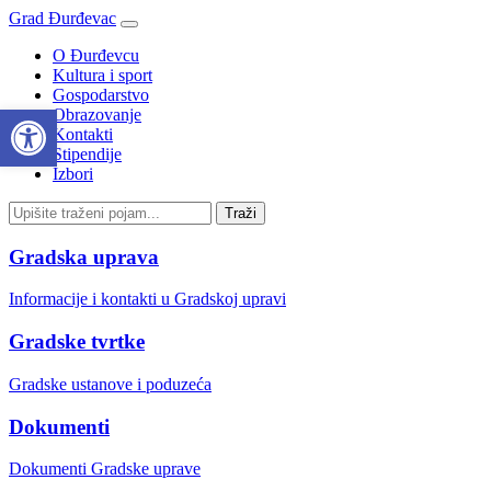
Grad Đurđevac
O Đurđevcu
Kultura i sport
Gospodarstvo
Open toolbar
Obrazovanje
Kontakti
Stipendije
Izbori
Gradska uprava
Informacije i kontakti u Gradskoj upravi
Gradske tvrtke
Gradske ustanove i poduzeća
Dokumenti
Dokumenti Gradske uprave