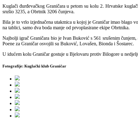
Kuglači đurđevačkog Graničara u petom su kolu 2. Hrvatske kuglačke 
srušio 3235, a Obrtnik 3206 čunjeva.
Bila je to vrlo izjednačena utakmica u kojoj je Graničar imao blago
na tablici, samo dva boda manje od prvoplasirane ekipe Obrtnika.
Najbolji igrač Graničara bio je Ivan Buković s 561 srušenim čunjem
Poene za Graničar osvojili su Buković, Lovašen, Bionda i Šostarec.
U idućem kolu Graničar gostuje u Bjelovaru protiv Bilogore u nedjelju
Fotografije: Kuglački klub Graničar