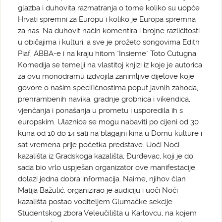
glazba i duhovita razmatranja o tome koliko su uopće
Hrvati spremni za Europu i koliko je Europa spremna
za nas. Na duhovit način komentira i brojne različitosti
u običajima i kulturi, a sve je prožeto songovima Edith
Piaf, ABBA-e i na kraju hitom "Insieme" Toto Cutugna.
Komedija se temelji na vlastitoj knjizi iz koje je autorica
za ovu monodramu izdvojila zanimljive dijelove koje
govore o našim specifičnostima poput javnih zahoda,
prehrambenih navika, gradnje grobnica i vikendica,
vjenčanja i ponašanja u prometu i usporedila ih s
europskim. Ulaznice se mogu nabaviti po cijeni od 30
kuna od 10 do 14 sati na blagajni kina u Domu kulture i
sat vremena prije početka predstave. Uoči Noći
kazališta iz Gradskoga kazališta, Đurđevac, koji je do
sada bio vrlo uspješan organizator ove manifestacije,
dolazi jedna dobra informacija. Naime, njihov član
Matija Bažulić, organizirao je audiciju i uoči Noći
kazališta postao voditeljem Glumačke sekcije
Studentskog zbora Veleučilišta u Karlovcu, na kojem