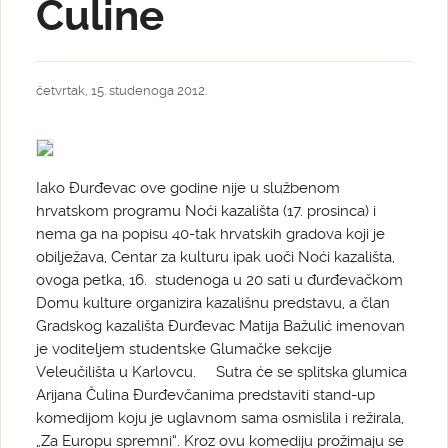
Čuline
četvrtak, 15. studenoga 2012.
Iako Đurđevac ove godine nije u službenom
hrvatskom programu Noći kazališta (17. prosinca) i
nema ga na popisu 40-tak hrvatskih gradova koji je
obilježava, Centar za kulturu ipak uoči Noći kazališta,
ovoga petka, 16. studenoga u 20 sati u đurđevačkom
Domu kulture organizira kazališnu predstavu, a član
Gradskog kazališta Đurđevac Matija Bažulić imenovan
je voditeljem studentske Glumačke sekcije
Veleučilišta u Karlovcu. Sutra će se splitska glumica
Arijana Čulina Đurđevčanima predstaviti stand-up
komedijom koju je uglavnom sama osmislila i režirala,
„Za Europu spremni“. Kroz ovu komediju prožimaju se