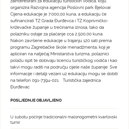
zainteresirani za edukaciju turističkih vodiča, koju
organizira Razvojna agencija Poslovni park Bjelovar.
Cijena edukacije je 7.000,00 kuna, a edukaciju će
sufinancirati TZ Grada Đurđevca i TZ Koprivničko-
križevačke županije u trećinama iznosa, tako da
polazniku ostaje za plaćanje cca 2.500,00 kuna.
Nakon završene edukacije u trajanju 120 sati prema
programu Zagrebačke škole menadžmenta, koji je
apliciran na natječaj Ministarstva turizma, polaznici
polažu ispit te dobivaju licencu turističkog vodiča i kao
takvi mogu raditi na području cijele naše županije. Sve
informacije i detalji vezani uz edukaciju mogu se dobiti
na telefon 091-7394-021. Turistička zajednica
Đurđevac
POSLJEDNJE OBJAVLJENO
U subotu počinje tradicionalni malonogometni kvartovski
turnir