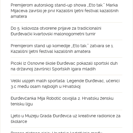
Premijerom autorskog stand-up showa „Eto tak.” Marka
Mijaceva završio je prvi Kazališni ljetni festival kazališnih
amatera
Do 5. kolovoza otvorene prijave za tradicionalni
Đurđevački kvartovski malonogometni turnir
Premijerom stand up komedije „Eto tak.” zatvara se 1.
Kazališni ljetni festival kazališnih amatera
Picoki iz Osnovne škole Đurđevac pokazali sportski duh
na državnoj završnici Sportskih igara mladih
Veliki uspjeh malih sportaša: Legende Đurđevac, učenici
3.c među osam najboljih u Hrvatskoj
Đurđevčanka Mija Robotić osvojila 2. Hrvatsku žensku
tenisku ligu
Ljeto u Muzeju Grada Đurđevca uz kreativne radionice za
školarce