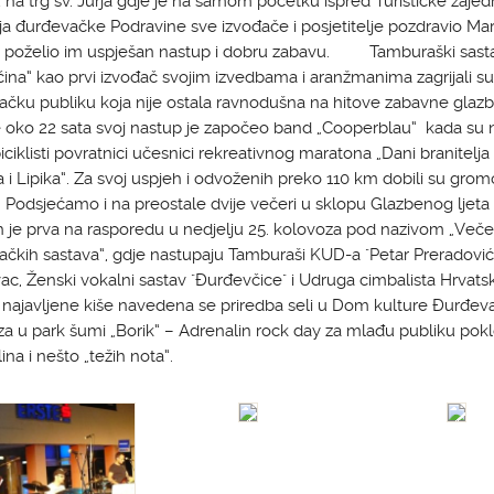
 na trg sv. Jurja gdje je na samom početku ispred Turističke zajed
a đurđevačke Podravine sve izvođače i posjetitelje pozdravio Mar
i poželio im uspješan nastup i dobru zabavu. Tamburaški sast
ina“ kao prvi izvođač svojim izvedbama i aranžmanima zagrijali su
čku publiku koja nije ostala ravnodušna na hitove zabavne glazb
oko 22 sata svoj nastup je započeo band „Cooperblau“ kada su n
i biciklisti povratnici učesnici rekreativnog maratona „Dani branitelja
 i Lipika“. Za svoj uspjeh i odvoženih preko 110 km dobili su gro
. Podsjećamo i na preostale dvije večeri u sklopu Glazbenog ljeta
h je prva na rasporedu u nedjelju 25. kolovoza pod nazivom „Veče
čkih sastava“, gdje nastupaju Tamburaši KUD-a "Petar Preradović
c, Ženski vokalni sastav "Đurđevčice" i Udruga cimbalista Hrvatsk
 najavljene kiše navedena se priredba seli u Dom kulture Đurđeva
a u park šumi „Borik“ – Adrenalin rock day za mlađu publiku pok
ina i nešto „težih nota“.