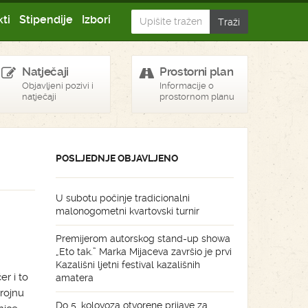
ti
Stipendije
Izbori
Natječaji
Prostorni plan
Objavljeni pozivi i
Informacije o
natječaji
prostornom planu
POSLJEDNJE OBJAVLJENO
U subotu počinje tradicionalni
malonogometni kvartovski turnir
Premijerom autorskog stand-up showa
„Eto tak.” Marka Mijaceva završio je prvi
Kazališni ljetni festival kazališnih
r i to
amatera
rojnu
Do 5. kolovoza otvorene prijave za