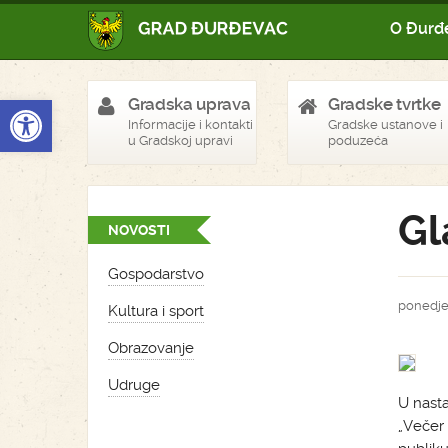
O Đurđ
Open toolbar
Gradska uprava
Gradske tvrtke
Informacije i kontakti
Gradske ustanove i
u Gradskoj upravi
poduzeća
Gl
NOVOSTI
Gospodarstvo
ponedjel
Kultura i sport
Obrazovanje
Udruge
U nasta
„Večer 