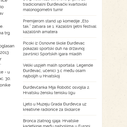
nice
tradicionalni Đurđevački kvartovski
io
malonogometni turnir
av
Premijerom stand up komedije „Eto
e.
tak.” zatvara se 1. Kazališni ljetni festival
kazališnih amatera
a trg
Picoki iz Osnovne škole Đurđevac
moglasan
pokazali sportski duh na državnoj
 2013
završnici Sportskih igara mladih
r
"
Veliki uspjeh malih sportaša: Legende
Đurđevac, učenici 3.c među osam
e - u
najboljih u Hrvatskoj
c. 30.
lonike
Đurđevčanka Mija Robotić osvojila 2.
Hrvatsku žensku tenisku ligu
Ljeto u Muzeju Grada Đurđevca uz
kreativne radionice za školarce
Bronca zlatnog sjaja: Hrvatske
kadetkinje među najboljima u Europi