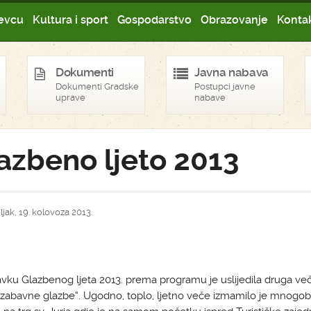
evcu
Kultura i sport
Gospodarstvo
Obrazovanje
Kontak
Dokumenti
Javna nabava
Dokumenti Gradske
Postupci javne
uprave
nabave
azbeno ljeto 2013
jak, 19. kolovoza 2013.
vku Glazbenog ljeta 2013. prema programu je uslijedila druga veče
zabavne glazbe“. Ugodno, toplo, ljetno veče izmamilo je mnogob