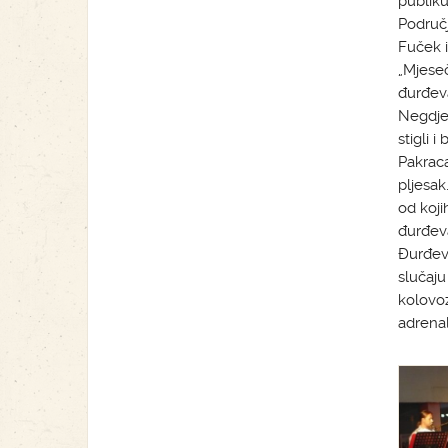
publiku
Područj
Fuček 
„Mjeseč
đurđeva
Negdje 
stigli 
Pakraca
pljesak
od koji
đurđeva
Đurđeva
slučaju
kolovoz
adrenal