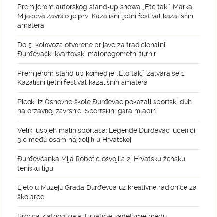
Premijerom autorskog stand-up showa „Eto tak.” Marka
Mijaceva završio je prvi Kazališni ljetni festival kazališnih
amatera
Do 5. kolovoza otvorene prijave za tradicionalni
Đurđevački kvartovski malonogometni turnir
Premijerom stand up komedije „Eto tak.” zatvara se 1.
Kazališni ljetni festival kazališnih amatera
Picoki iz Osnovne škole Đurđevac pokazali sportski duh
na državnoj završnici Sportskih igara mladih
Veliki uspjeh malih sportaša: Legende Đurđevac, učenici
3.c među osam najboljih u Hrvatskoj
Đurđevčanka Mija Robotić osvojila 2. Hrvatsku žensku
tenisku ligu
Ljeto u Muzeju Grada Đurđevca uz kreativne radionice za
školarce
Bronca zlatnog sjaja: Hrvatske kadetkinje među