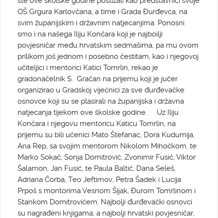
ste ove školske godine postizali kao predstavnici svoje
OŠ Grgura Karlovčana, a time i Grada Đurđevca, na
svim županijskim i državnim natjecanjima. Ponosni
smo i na našega Iliju Končara koji je najboilji
povjesničar među hrvatskim sedmašima, pa mu ovom
prilikom još jednom i posebno čestitam, kao i njegovoj
učiteljici i mentorici Katici Tomrlin, rekao je
gradonačelnik S. Gračan na prijemu koji je jučer
organizirao u Gradskoj vijećnici za sve đurđevačke
osnovce koji su se plasirali na županijska i državna
natjecanja tijekom ove školske godine. Uz Iliju
Končara i njegovu mentoricu Katicu Tomrlin, na
prijemu su bili učenici Mato Štefanac, Dora Kudumija,
Ana Rep, sa svojim mentorom Nikolom Mihočkom, te
Marko Sokač, Sonja Domitrović, Zvonimir Fusić, Viktor
Šalamon, Jan Fusić, te Paula Baltić, Dana Seleš,
Adriana Čorba, Teo Jeftimov, Petra Šadek i Lucija
Prpoš s montorima Vesnom Šijak, Đurom Tomrlinom i
Stankom Domitrovićem. Najbolji đurđevački osnovci
su nagrađeni knjigama, a najbolji hrvatski povjesničar,