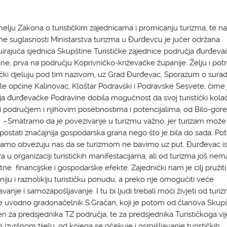
lju Zakona o turističkim zajednicama i promicanju turizma, te n
e suglasnosti Ministarstva turizma u Đurđevcu je jučer održana
uirajuća sjednica Skupštine Turističke zajednice područja đurđeva
ne, prva na području Koprivničko-križevačke županije. Želju i pot
čki djeluju pod tim nazivom, uz Grad Đurđevac, Sporazum o surad
ile općine Kalinovac, Kloštar Podravski i Podravske Sesvete, čime 
a đurđevačke Podravine dobila mogućnost da svoj turistički kola
 područjem i njihovim posebnostima i potencijalima, od Bilo-gor
 –Smatramo da je povezivanje u turizmu važno, jer turizam može
 postati značajnija gospodarska grana nego što je bila do sada. Pote
mamo obvezuju nas da se turizmom ne bavimo uz put. Đurđevac is
a u organizaciji turističkih manifestacijama, ali od turizma još nem
ne financijske i gospodarske efekte. Zajednički nam je cilj pružit
tniju i raznolikiju turističku ponudu, a preko nje omogućiti veće
avanje i samozapošljavanje. I tu bi ljudi trebali moći živjeti od turiz
e uvodno gradonačelnik S.Gračan, koji je potom od članova Skup
n za predsjednika TZ područja, te za predsjednika Turističkoga v
izvršnom tijelu, od kojega se očekuje i osmišljavanje turističkih