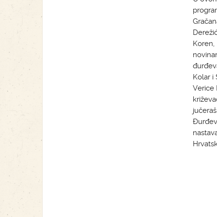
program
Gračana
Derežić
Koren, 
novinar
đurđeva
Kolar i
Verice 
križeva
jučeraš
Đurđevc
nastava
Hrvat