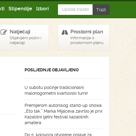
ti
Stipendije
Izbori
Natječaji
Prostorni plan
Objavljeni pozivi i
Informacije o
natječaji
prostornom planu
POSLJEDNJE OBJAVLJENO
U subotu počinje tradicionalni
malonogometni kvartovski turnir
Premijerom autorskog stand-up showa
„Eto tak.” Marka Mijaceva završio je prvi
Kazališni ljetni festival kazališnih
amatera
Do 5. kolovoza otvorene prijave za