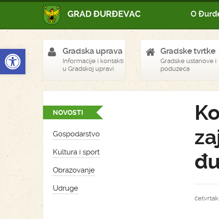
O Đurđ
Open toolbar
Gradska uprava
Gradske tvrtke
Informacije i kontakti
Gradske ustanove i
u Gradskoj upravi
poduzeća
Ko
NOVOSTI
za
Gospodarstvo
Kultura i sport
đu
Obrazovanje
Udruge
četvrtak