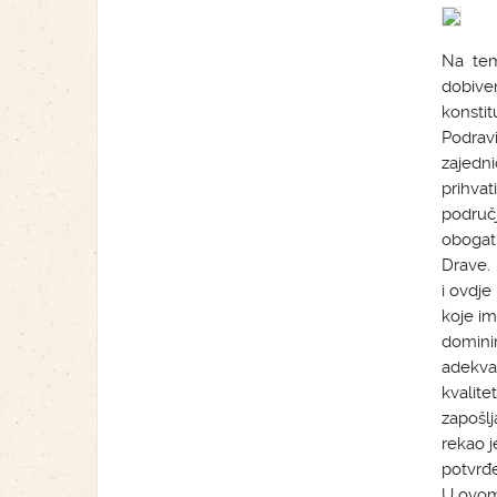
Na teme
dobiven
konstit
Podravi
zajedni
prihvat
područj
obogati
Drave.
i ovdje
koje i
dominir
adekvat
kvalite
zapošlj
rekao j
potvrđe
U ovom 