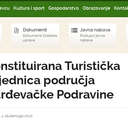
evcu
Kultura i sport
Gospodarstvo
Obrazovanje
Kontak
Dokumenti
Javna nabava
Dokumenti Gradske
Postupci javne
uprave
nabave
nstituirana Turistička
jednica područja
rđevačke Podravine
, 4. studenoga 2010.