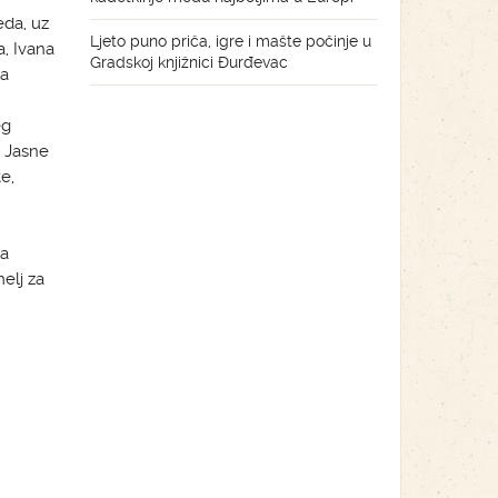
eda, uz
Ljeto puno priča, igre i mašte počinje u
a, Ivana
Gradskoj knjižnici Đurđevac
ca
eg
, Jasne
e,
da
elj za