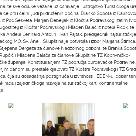
a, te sve odluke vezane uz osnivanje i ustrojstvo Turističkoga ur
 će biti i čelni ljudi pridruženih općina, Branko Sobota iz Kalinovc
 iz Pod.Sesveta, Marijan Debeljak iz Kloštra Podravskog, zatim Ivi
ugostitelj iz Kloštar Podravskog i Mladen Balač iz hotela Picok, te
ka Anđela Lenhard Antolin i Ivan Pajtak, predsjednik najturističkij
čkog MO, Sv. Ane. Skupština je potvrdila i izbor Marijana Štimca
 Stjepana Dergeza za članove Nadzornog odbora, te Branka Sobot
Rupčić i Mladena Balača za članove Skupštine TZ Koprivničko-
čke županije. Konstituiranjem TZ područja đurđevačke Podravine,
njim danom su prestale djelovati TZ Kloštra Podravskog i TZ Gra
a, čija su dosadašnja postignuća u izvrsnosti i EDEN-u, dobar tem
k rada i zajedničkoga razvoja na turističkoj karti kontinentalne
ske.