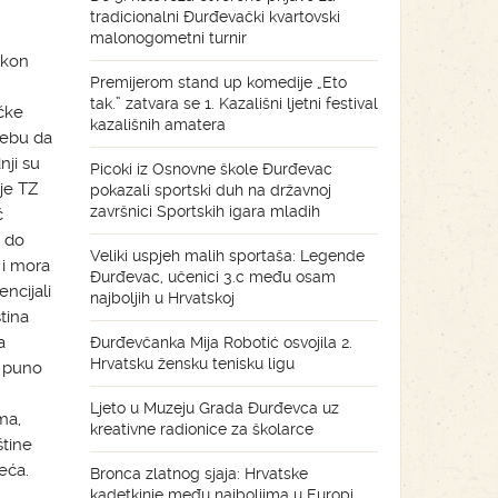
tradicionalni Đurđevački kvartovski
malonogometni turnir
akon
Premijerom stand up komedije „Eto
tak.” zatvara se 1. Kazališni ljetni festival
čke
kazališnih amatera
rebu da
nji su
Picoki iz Osnovne škole Đurđevac
je TZ
pokazali sportski duh na državnoj
završnici Sportskih igara mladih
č
e do
Veliki uspjeh malih sportaša: Legende
 i mora
Đurđevac, učenici 3.c među osam
ncijali
najboljih u Hrvatskoj
tina
a
Đurđevčanka Mija Robotić osvojila 2.
Hrvatsku žensku tenisku ligu
i puno
Ljeto u Muzeju Grada Đurđevca uz
ma,
kreativne radionice za školarce
štine
ijeća.
Bronca zlatnog sjaja: Hrvatske
kadetkinje među najboljima u Europi