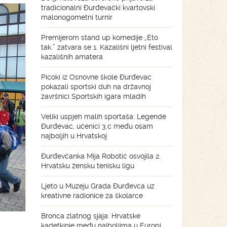
tradicionalni Đurđevački kvartovski
malonogometni turnir
Premijerom stand up komedije „Eto
tak.” zatvara se 1. Kazališni ljetni festival
kazališnih amatera
Picoki iz Osnovne škole Đurđevac
pokazali sportski duh na državnoj
završnici Sportskih igara mladih
Veliki uspjeh malih sportaša: Legende
Đurđevac, učenici 3.c među osam
najboljih u Hrvatskoj
Đurđevčanka Mija Robotić osvojila 2.
Hrvatsku žensku tenisku ligu
Ljeto u Muzeju Grada Đurđevca uz
kreativne radionice za školarce
Bronca zlatnog sjaja: Hrvatske
kadetkinje među najboljima u Europi