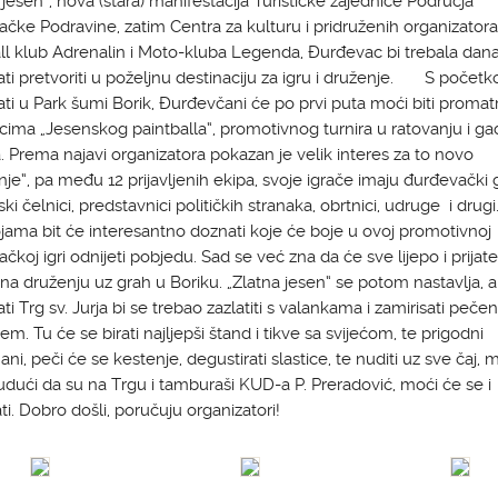
 jesen“, nova (stara) manifestacija Turističke zajednice Područja
čke Podravine, zatim Centra za kulturu i pridruženih organizatora
ll klub Adrenalin i Moto-kluba Legenda, Đurđevac bi trebala dan
ati pretvoriti u poželjnu destinaciju za igru i druženje. S počet
ati u Park šumi Borik, Đurđevčani će po prvi puta moći biti promat
cima „Jesenskog paintballa“, promotivnog turnira u ratovanju i ga
 Prema najavi organizatora pokazan je velik interes za to novo
nje“, pa među 12 prijavljenih ekipa, svoje igrače imaju đurđevački g
ski čelnici, predstavnici političkih stranaka, obrtnici, udruge i drug
jama bit će interesantno doznati koje će boje u ovoj promotivnoj
čkoj igri odnijeti pobjedu. Sad se već zna da će sve lijepo i prijatel
i na druženju uz grah u Boriku. „Zlatna jesen“ se potom nastavlja, a
ati Trg sv. Jurja bi se trebao zazlatiti s valankama i zamirisati peče
em. Tu će se birati najljepši štand i tikve sa svijećom, te prigodni
ni, peči će se kestenje, degustirati slastice, te nuditi uz sve čaj, m
udući da su na Trgu i tamburaši KUD-a P. Preradović, moći će se i
ti. Dobro došli, poručuju organizatori!