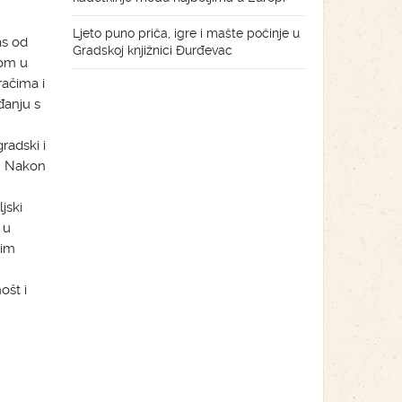
Ljeto puno priča, igre i mašte počinje u
as od
Gradskoj knjižnici Đurđevac
kom u
račima i
đanju s
radski i
i. Nakon
jski
 u
nim
ošt i