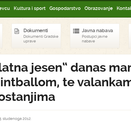
evcu
Kultura i sport
Gospodarstvo
Obrazovanje
Kontak
Dokumenti
Javna nabava
Dokumenti Gradske
Postupci javne
uprave
nabave
latna jesen“ danas ma
intballom, te valanka
kostanjima
3. studenoga 2012.