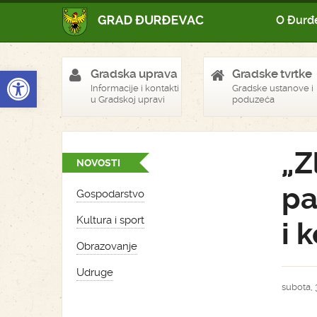
O Đurđ
Open toolbar
Gradska uprava
Gradske tvrtke
Informacije i kontakti
Gradske ustanove i
u Gradskoj upravi
poduzeća
„Z
NOVOSTI
pa
Gospodarstvo
Kultura i sport
i 
Obrazovanje
Udruge
subota, 