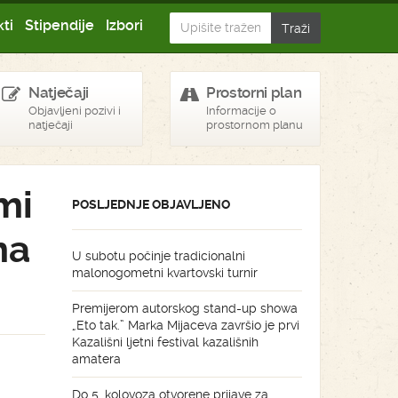
ti
Stipendije
Izbori
Natječaji
Prostorni plan
Objavljeni pozivi i
Informacije o
natječaji
prostornom planu
mi
POSLJEDNJE OBJAVLJENO
ma
U subotu počinje tradicionalni
malonogometni kvartovski turnir
Premijerom autorskog stand-up showa
„Eto tak.” Marka Mijaceva završio je prvi
Kazališni ljetni festival kazališnih
amatera
Do 5. kolovoza otvorene prijave za