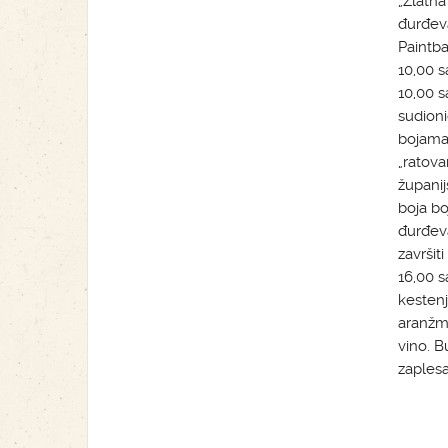
„Zlatna
đurđeva
Paintba
10,00 s
10,00 s
sudioni
bojama.
„ratova
županij
boja bo
đurđeva
završit
16,00 s
kestenj
aranžma
vino. B
zaplesa