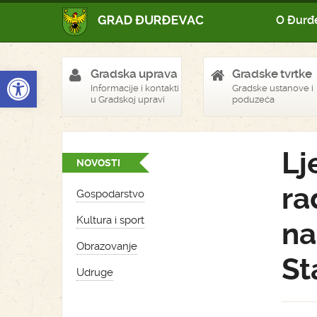
O Đurđ
Open toolbar
Gradska uprava
Gradske tvrtke
Informacije i kontakti
Gradske ustanove i
u Gradskoj upravi
poduzeća
Lj
NOVOSTI
ra
Gospodarstvo
Kultura i sport
na
Obrazovanje
St
Udruge