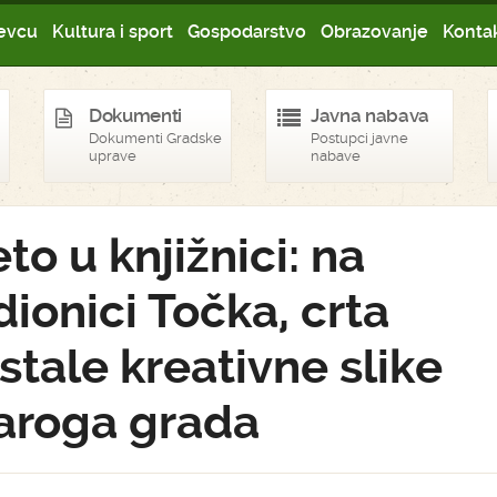
evcu
Kultura i sport
Gospodarstvo
Obrazovanje
Kontak
Dokumenti
Javna nabava
Dokumenti Gradske
Postupci javne
uprave
nabave
eto u knjižnici: na
dionici Točka, crta
stale kreativne slike
aroga grada