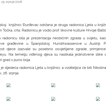
 19. srpnja 2018.
koj knjižnici Đurđevac održana je druga radionica Ljeta u knjiž
 Točka, crta. Radionicu je vodio prof. likovne kulture Hrvoje Baltić
 radionicu bila je prezentacija neobičnih zgrada u svijetu, kao
eve građevine u Španjolskoj, Hundrtwasserove u Austriji. 
ost djece izazvale su posebno osvijetljene zgrade, primjeric
yu. Na temelju viđenog djeca su naslikala jedinstvene slike ož
ri grad s puno boja.
je sljedeća radionica Ljeta u knjižnici, a voditeljica će biti Nikolin
, 26. srpnja.