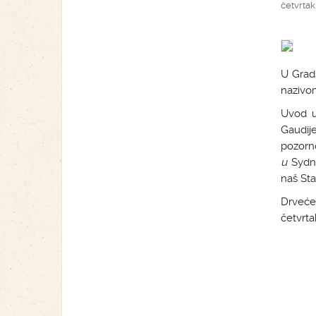
četvrtak,
U Grads
nazivom
Uvod u
Gaudij
pozorn
u
Sydne
naš Sta
Drveće 
četvrtak