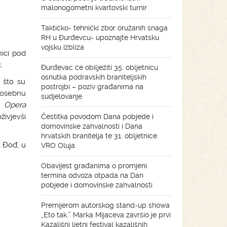
malonogometni kvartovski turnir
Taktičko- tehnički zbor oružanih snaga
RH u Đurđevcu- upoznajte Hrvatsku
vojsku izbliza
nici pod
.
Đurđevac će obilježiti 35. obljetnicu
osnutka podravskih braniteljskih
 što su
postrojbi – poziv građanima na
Posebnu
sudjelovanje
e
Opera
ivjevši
Čestitka povodom Dana pobjede i
domovinske zahvalnosti i Dana
hrvatskih branitelja te 31. obljetnice
a Đođ, u
VRO Oluja
Obavijest građanima o promjeni
termina odvoza otpada na Dan
pobjede i domovinske zahvalnosti
Premijerom autorskog stand-up showa
„Eto tak.” Marka Mijaceva završio je prvi
Kazališni ljetni festival kazališnih