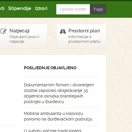
ti
Stipendije
Izbori
Natječaji
Prostorni plan
Objavljeni pozivi i
Informacije o
natječaji
prostornom planu
POSLJEDNJE OBJAVLJENO
Dokumentarnim filmom i otvorenjem
izložbe započelo obilježavanje 35.
obljetnice osnutka braniteljskih
postrojbi u Đurđevcu
Mobilna ambulanta u kolovozu
ponovno na đurđevačkom području
U subotu počinje tradicionalni