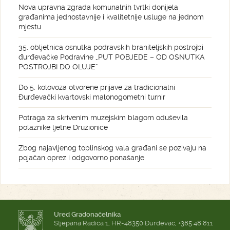
Nova upravna zgrada komunalnih tvrtki donijela
građanima jednostavnije i kvalitetnije usluge na jednom
mjestu
35. obljetnica osnutka podravskih braniteljskih postrojbi
đurđevačke Podravine „PUT POBJEDE – OD OSNUTKA
POSTROJBI DO OLUJE“
Do 5. kolovoza otvorene prijave za tradicionalni
Đurđevački kvartovski malonogometni turnir
Potraga za skrivenim muzejskim blagom oduševila
polaznike ljetne Družionice
Zbog najavljenog toplinskog vala građani se pozivaju na
pojačan oprez i odgovorno ponašanje
Ured Gradonačelnika
Stjepana Radića 1, HR-48350 Đurđevac, +385 48 811