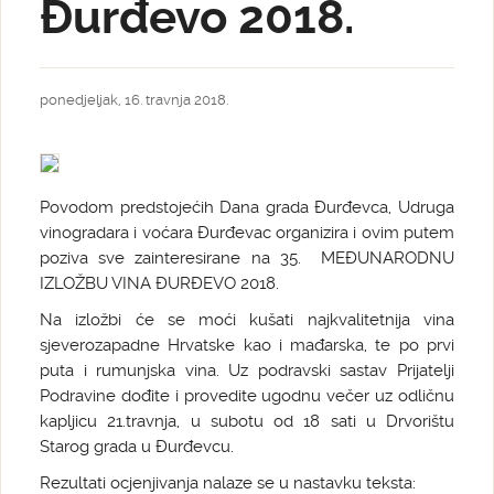
Đurđevo 2018.
ponedjeljak, 16. travnja 2018.
Povodom predstojećih Dana grada Đurđevca, Udruga
vinogradara i voćara Đurđevac organizira i ovim putem
poziva sve zainteresirane na 35. MEĐUNARODNU
IZLOŽBU VINA ĐURĐEVO 2018.
Na izložbi će se moći kušati najkvalitetnija vina
sjeverozapadne Hrvatske kao i mađarska, te po prvi
puta i rumunjska vina. Uz podravski sastav Prijatelji
Podravine dođite i provedite ugodnu večer uz odličnu
kapljicu 21.travnja, u subotu od 18 sati u Drvorištu
Starog grada u Đurđevcu.
Rezultati ocjenjivanja nalaze se u nastavku teksta: