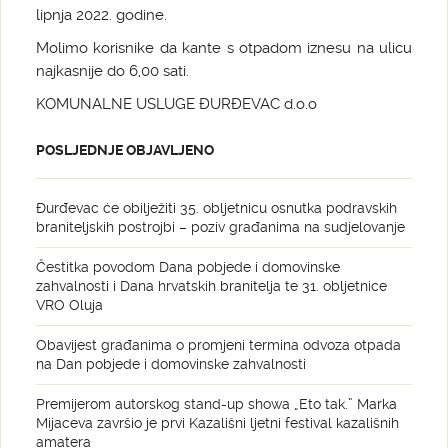
lipnja 2022. godine.
Molimo korisnike da kante s otpadom iznesu na ulicu
najkasnije do 6,00 sati.
KOMUNALNE USLUGE ĐURĐEVAC d.o.o
POSLJEDNJE OBJAVLJENO
Đurđevac će obilježiti 35. obljetnicu osnutka podravskih
braniteljskih postrojbi – poziv građanima na sudjelovanje
Čestitka povodom Dana pobjede i domovinske
zahvalnosti i Dana hrvatskih branitelja te 31. obljetnice
VRO Oluja
Obavijest građanima o promjeni termina odvoza otpada
na Dan pobjede i domovinske zahvalnosti
Premijerom autorskog stand-up showa „Eto tak.” Marka
Mijaceva završio je prvi Kazališni ljetni festival kazališnih
amatera