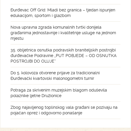
Đurđevac Off Grid: Mladi bez granica – tjedan ispunjen
edukacijom, sportom i glazbom
Nova upravna zgrada komunalnih tvrtki donijela
građanima jednostavnije i kvalitetnije usluge na jednom
mjestu
35. obljetnica osnutka podravskih braniteljskih postrojbi
đurđevačke Podravine „PUT POBJEDE – OD OSNUTKA
POSTROJBI DO OLUJE“
Do 5. kolovoza otvorene prijave za tradicionalni
Đurđevački kvartovski malonogometni turnir
Potraga za skrivenim muzejskim blagom oduševila
polaznike ljetne Družionice
Zbog najavljenog toplinskog vala građani se pozivaju na
pojačan oprez i odgovorno ponašanje