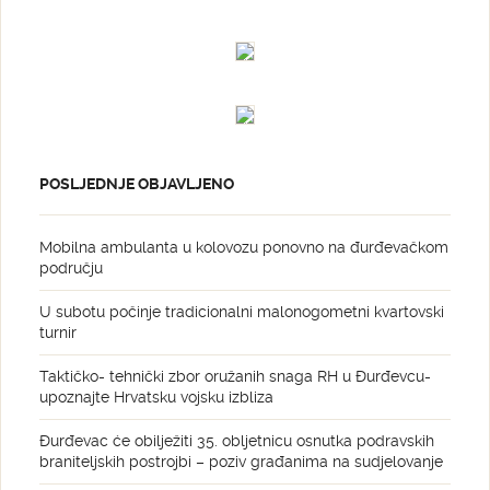
POSLJEDNJE OBJAVLJENO
Mobilna ambulanta u kolovozu ponovno na đurđevačkom
području
U subotu počinje tradicionalni malonogometni kvartovski
turnir
Taktičko- tehnički zbor oružanih snaga RH u Đurđevcu-
upoznajte Hrvatsku vojsku izbliza
Đurđevac će obilježiti 35. obljetnicu osnutka podravskih
braniteljskih postrojbi – poziv građanima na sudjelovanje