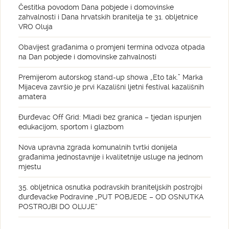
Čestitka povodom Dana pobjede i domovinske
zahvalnosti i Dana hrvatskih branitelja te 31. obljetnice
VRO Oluja
Obavijest građanima o promjeni termina odvoza otpada
na Dan pobjede i domovinske zahvalnosti
Premijerom autorskog stand-up showa „Eto tak.” Marka
Mijaceva završio je prvi Kazališni ljetni festival kazališnih
amatera
Đurđevac Off Grid: Mladi bez granica – tjedan ispunjen
edukacijom, sportom i glazbom
Nova upravna zgrada komunalnih tvrtki donijela
građanima jednostavnije i kvalitetnije usluge na jednom
mjestu
35. obljetnica osnutka podravskih braniteljskih postrojbi
đurđevačke Podravine „PUT POBJEDE – OD OSNUTKA
POSTROJBI DO OLUJE“