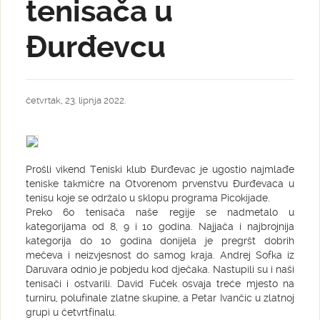
tenisača u
Đurđevcu
četvrtak, 23. lipnja 2022.
Prošli vikend Teniski klub Đurđevac je ugostio najmlađe
teniske takmičre na Otvorenom prvenstvu Đurđevaca u
tenisu koje se održalo u sklopu programa Picokijade.
Preko 60 tenisača naše regije se nadmetalo u
kategorijama od 8, 9 i 10 godina. Najjača i najbrojnija
kategorija do 10 godina donijela je pregršt dobrih
mečeva i neizvjesnost do samog kraja. Andrej Sofka iz
Daruvara odnio je pobjedu kod dječaka. Nastupili su i naši
tenisači i ostvarili. David Fuček osvaja treće mjesto na
turniru, polufinale zlatne skupine, a Petar Ivančic u zlatnoj
grupi u četvrtfinalu.