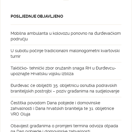
POSLJEDNJE OBJAVLJENO
Mobilna ambulanta u kolovozu ponovno na đurđevačkom
području
U subotu počinje tradicionalni malonogometni kvartovski
turnir
Taktičko- tehnički zbor oružanih snaga RH u Đurđevcu-
upoznajte Hrvatsku vojsku izbliza
Đurđevac će obilježiti 35. obljetnicu osnutka podravskih
braniteljskih postrojbi – poziv građanima na sudjelovanje
Čestitka povodom Dana pobjede i domovinske
zahvalnosti i Dana hrvatskih branitelja te 31. obljetnice
VRO Oluja
Obavijest građanima o promjeni termina odvoza otpada
na Dan pobjede i domovinske zahvalnosti