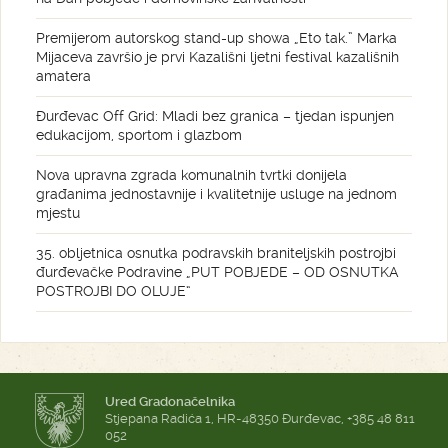
Premijerom autorskog stand-up showa „Eto tak.” Marka
Mijaceva završio je prvi Kazališni ljetni festival kazališnih
amatera
Đurđevac Off Grid: Mladi bez granica – tjedan ispunjen
edukacijom, sportom i glazbom
Nova upravna zgrada komunalnih tvrtki donijela
građanima jednostavnije i kvalitetnije usluge na jednom
mjestu
35. obljetnica osnutka podravskih braniteljskih postrojbi
đurđevačke Podravine „PUT POBJEDE – OD OSNUTKA
POSTROJBI DO OLUJE“
Ured Gradonačelnika
Stjepana Radića 1, HR-48350 Đurđevac, +385 48 811
052