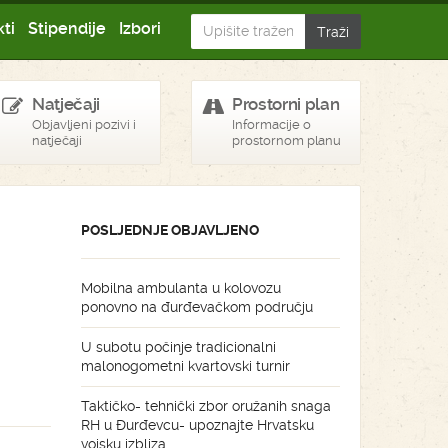
ti
Stipendije
Izbori
Natječaji
Prostorni plan
Objavljeni pozivi i
Informacije o
natječaji
prostornom planu
POSLJEDNJE OBJAVLJENO
Mobilna ambulanta u kolovozu
ponovno na đurđevačkom području
U subotu počinje tradicionalni
malonogometni kvartovski turnir
Taktičko- tehnički zbor oružanih snaga
RH u Đurđevcu- upoznajte Hrvatsku
vojsku izbliza