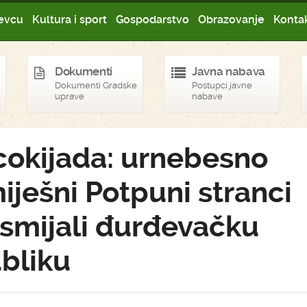
evcu
Kultura i sport
Gospodarstvo
Obrazovanje
Kontak
Dokumenti
Javna nabava
Dokumenti Gradske
Postupci javne
uprave
nabave
cokijada: urnebesno
iješni Potpuni stranci
smijali đurđevačku
bliku