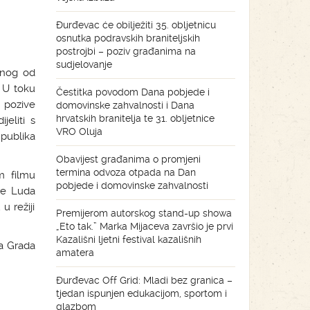
Đurđevac će obilježiti 35. obljetnicu
osnutka podravskih braniteljskih
postrojbi – poziv građanima na
sudjelovanje
dnog od
. U toku
Čestitka povodom Dana pobjede i
e pozive
domovinske zahvalnosti i Dana
hrvatskih branitelja te 31. obljetnice
jeliti s
VRO Oluja
 publika
Obavijest građanima o promjeni
termina odvoza otpada na Dan
m filmu
pobjede i domovinske zahvalnosti
̌te Luda
 režiji
Premijerom autorskog stand-up showa
„Eto tak.” Marka Mijaceva završio je prvi
Kazališni ljetni festival kazališnih
ca Grada
amatera
Đurđevac Off Grid: Mladi bez granica –
tjedan ispunjen edukacijom, sportom i
glazbom