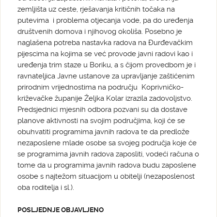
zemljišta uz ceste, rješavanja kritičnih točaka na
putevima i problema otjecanja vode, pa do uređenja
društvenih domova i njihovog okoliša. Posebno je
naglašena potreba nastavka radova na Đurđevačkim
pijescima na kojima se već provode javni radovi kao i
uređenja trim staze u Boriku, a s čijom provedbom je i
ravnateljica Javne ustanove za upravljanje zaštićenim
prirodnim vrijednostima na području Koprivničko-
križevačke županije Željka Kolar izrazila zadovoljstvo.
Predsjednici mjesnih odbora pozvani su da dostave
planove aktivnosti na svojim područjima, koji će se
obuhvatiti programima javnih radova te da predlože
nezaposlene mlade osobe sa svojeg područja koje će
se programima javnih radova zaposliti, vodeći računa o
tome da u programima javnih radova budu zaposlene
osobe s najtežom situacijom u obitelji (nezaposlenost
oba roditelja i sl.).
POSLJEDNJE OBJAVLJENO