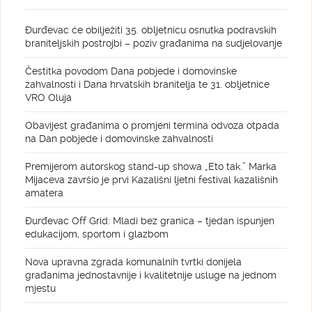
Đurđevac će obilježiti 35. obljetnicu osnutka podravskih
braniteljskih postrojbi – poziv građanima na sudjelovanje
Čestitka povodom Dana pobjede i domovinske
zahvalnosti i Dana hrvatskih branitelja te 31. obljetnice
VRO Oluja
Obavijest građanima o promjeni termina odvoza otpada
na Dan pobjede i domovinske zahvalnosti
Premijerom autorskog stand-up showa „Eto tak.” Marka
Mijaceva završio je prvi Kazališni ljetni festival kazališnih
amatera
Đurđevac Off Grid: Mladi bez granica – tjedan ispunjen
edukacijom, sportom i glazbom
Nova upravna zgrada komunalnih tvrtki donijela
građanima jednostavnije i kvalitetnije usluge na jednom
mjestu