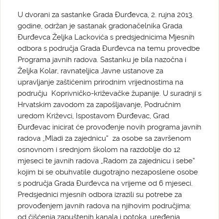
U dvorani za sastanke Grada Đurđevca, 2. rujna 2013.
godine, održan je sastanak gradonačelnika Grada
Đurđevca Željka Lackovića s predsjednicima Mjesnih
odbora s područja Grada Đurđevca na temu provedbe
Programa javnih radova. Sastanku je bila nazočna i
Željka Kolar, ravnateljica Javne ustanove za
upravljanje zaštićenim prirodnim vrijednostima na
području Koprivničko-križevačke županije. U suradnji s
Hrvatskim zavodom za zapošljavanje, Područnim
uredom Križevci, Ispostavom Đurđevac, Grad
Đurđevac inicirat će provođenje novih programa javnih
radova „Mladi za zajednicu“ za osobe sa završenom
osnovnom i srednjom školom na razdoblje do 12
mjeseci te javnih radova „Radom za zajednicu i sebe“
kojim bi se obuhvatile dugotrajno nezaposlene osobe
s područja Grada Đurđevca na vrijeme od 6 mjeseci.
Predsjednici mjesnih odbora izrazili su potrebe za
provođenjem javnih radova na njihovim područjima:
od čišćenja zapuštenih kanala i potoka, uređenja