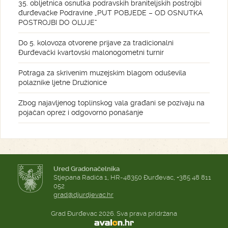
35. obljetnica osnutka podravskih braniteljskih postrojbi
đurđevačke Podravine „PUT POBJEDE – OD OSNUTKA
POSTROJBI DO OLUJE“
Do 5. kolovoza otvorene prijave za tradicionalni
Đurđevački kvartovski malonogometni turnir
Potraga za skrivenim muzejskim blagom oduševila
polaznike ljetne Družionice
Zbog najavljenog toplinskog vala građani se pozivaju na
pojačan oprez i odgovorno ponašanje
Ured Gradonačelnika
Stjepana Radića 1, HR-48350 Đurđevac, +385 48 811
052
grad@djurdjevac.hr
Grad Đurđevac 2026. Sva prava pridržana