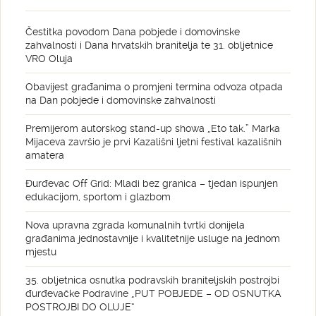
Čestitka povodom Dana pobjede i domovinske
zahvalnosti i Dana hrvatskih branitelja te 31. obljetnice
VRO Oluja
Obavijest građanima o promjeni termina odvoza otpada
na Dan pobjede i domovinske zahvalnosti
Premijerom autorskog stand-up showa „Eto tak.” Marka
Mijaceva završio je prvi Kazališni ljetni festival kazališnih
amatera
Đurđevac Off Grid: Mladi bez granica – tjedan ispunjen
edukacijom, sportom i glazbom
Nova upravna zgrada komunalnih tvrtki donijela
građanima jednostavnije i kvalitetnije usluge na jednom
mjestu
35. obljetnica osnutka podravskih braniteljskih postrojbi
đurđevačke Podravine „PUT POBJEDE – OD OSNUTKA
POSTROJBI DO OLUJE“