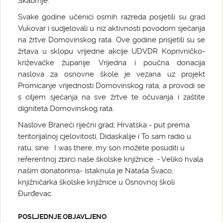
Škabrnje.
Svake godine učenici osmih razreda posjetili su grad
Vukovar i sudjelovali u niz aktivnosti povodom sjećanja
na žrtve Domovinskog rata. Ove godine prisjetili su se
žrtava u sklopu vrijedne akcije UDVDR Koprivničko-
križevačke županije. Vrijedna i poučna donacija
naslova za osnovne škole je vezana uz projekt
Promicanje vrijednosti Domovinskog rata, a provodi se
s ciljem sjećanja na sve žrtve te očuvanja i zaštite
digniteta Domovinskog rata.
Naslove Braneći riječni grad, Hrvatska - put prema
teritorijalnoj cjelovitosti, Didaskalije i To sam radio u
ratu, sine: I was there, my son možete posuditi u
referentnoj zbirci naše školske knjižnice. - Veliko hvala
našim donatorima- istaknula je Nataša Švaco,
knjižničarka školske knjižnice u Osnovnoj školi
Đurđevac.
POSLJEDNJE OBJAVLJENO