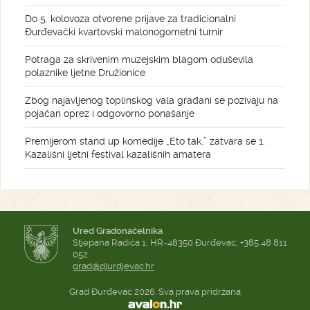
Do 5. kolovoza otvorene prijave za tradicionalni
Đurđevački kvartovski malonogometni turnir
Potraga za skrivenim muzejskim blagom oduševila
polaznike ljetne Družionice
Zbog najavljenog toplinskog vala građani se pozivaju na
pojačan oprez i odgovorno ponašanje
Premijerom stand up komedije „Eto tak.” zatvara se 1.
Kazališni ljetni festival kazališnih amatera
Ured Gradonačelnika
Stjepana Radića 1, HR-48350 Đurđevac, +385 48 811
052
grad@djurdjevac.hr
Grad Đurđevac 2026. Sva prava pridržana