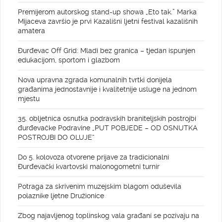
Premijerom autorskog stand-up showa „Eto tak.” Marka
Mijaceva završio je prvi Kazališni ljetni festival kazališnih
amatera
Đurđevac Off Grid: Mladi bez granica – tjedan ispunjen
edukacijom, sportom i glazbom
Nova upravna zgrada komunalnih tvrtki donijela
građanima jednostavnije i kvalitetnije usluge na jednom
mjestu
35. obljetnica osnutka podravskih braniteljskih postrojbi
đurđevačke Podravine „PUT POBJEDE – OD OSNUTKA
POSTROJBI DO OLUJE“
Do 5. kolovoza otvorene prijave za tradicionalni
Đurđevački kvartovski malonogometni turnir
Potraga za skrivenim muzejskim blagom oduševila
polaznike ljetne Družionice
Zbog najavljenog toplinskog vala građani se pozivaju na