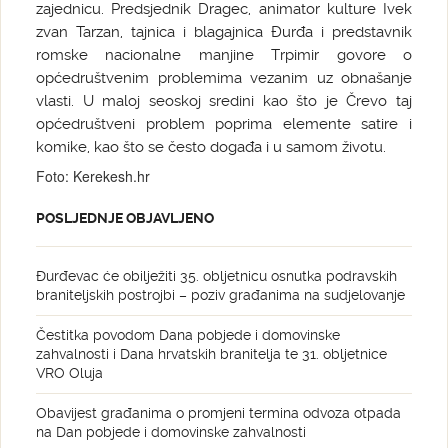
zajednicu. Predsjednik Dragec, animator kulture Ivek
zvan Tarzan, tajnica i blagajnica Đurđa i predstavnik
romske nacionalne manjine Trpimir govore o
općedruštvenim problemima vezanim uz obnašanje
vlasti. U maloj seoskoj sredini kao što je Črevo taj
općedruštveni problem poprima elemente satire i
komike, kao što se često događa i u samom životu.
Foto: Kerekesh.hr
POSLJEDNJE OBJAVLJENO
Đurđevac će obilježiti 35. obljetnicu osnutka podravskih
braniteljskih postrojbi – poziv građanima na sudjelovanje
Čestitka povodom Dana pobjede i domovinske
zahvalnosti i Dana hrvatskih branitelja te 31. obljetnice
VRO Oluja
Obavijest građanima o promjeni termina odvoza otpada
na Dan pobjede i domovinske zahvalnosti