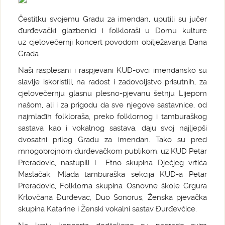
Čestitku svojemu Gradu za imendan, uputili su jučer
đurđevački glazbenici i folkloraši u Domu kulture
uz cjelovečernji koncert povodom obilježavanja Dana
Grada.
Naši rasplesani i raspjevani KUD-ovci imendansko su
slavlje iskoristili, na radost i zadovoljstvo prisutnih, za
cjelovečernju glasnu plesno-pjevanu šetnju Lijepom
našom, ali i za prigodu da sve njegove sastavnice, od
najmlađih folkloraša, preko folklornog i tamburaškog
sastava kao i vokalnog sastava, daju svoj najljepši
dvosatni prilog Gradu za imendan. Tako su pred
mnogobrojnom đurđevačkom publikom, uz KUD Petar
Preradović, nastupili i Etno skupina Dječjeg vrtića
Maslačak, Mlađa tamburaška sekcija KUD-a Petar
Preradović, Folklorna skupina Osnovne škole Grgura
Krlovčana Đurđevac, Duo Sonorus, Ženska pjevačka
skupina Katarine i Ženski vokalni sastav Đurđevčice.