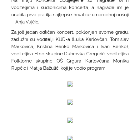
Na kraju koncerta dodijeljene su nagrade svim
voditeljima i sudionicima koncerta, a nagrade im je
uručila prva pratilja najljepše hrvatice u narodnoj nošnji
– Anja Vujčić.
Za još jedan odličan koncert, poklonjen svome gradu,
zaslužni su voditelji KUD-a (Luka Karlovčan, Tomislav
Markovica, Kristina Benko Markovica i Ivan Benko),
voditeljica Etno skupine Dubravka Gregurić, voditeljica
Folklorne skupine OŠ Grgura Karlovčana Monika
Rupčić i Matija Bažulić, koji je vodio program.