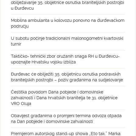
obilježavanje 35. obljetnice osnutka braniteljskih postrojbi
u Đurđevcu
Mobilna ambulanta u kolovozu ponovno na đurđevačkom
području
U subotu počinje tradicionalni malonogometni kvartovski
turnir
Taktičko- tehnički zbor oružanih snaga RH u Đurđevcu-
upoznajte Hrvatsku vojsku izbliza
Đurđevac će obilježiti 35. obljetnicu osnutka podravskih
braniteljskih postrojbi – poziv građanima na sudjelovanje
Čestitka povodom Dana pobjede i domovinske
zahvalnosti i Dana hrvatskih branitelja te 31. obljetnice
VRO Oluja
Obavijest građanima o promjeni termina odvoza otpada
na Dan pobjede i domovinske zahvalnosti
Premijerom autorskog stand-up showa „Eto tak.” Marka