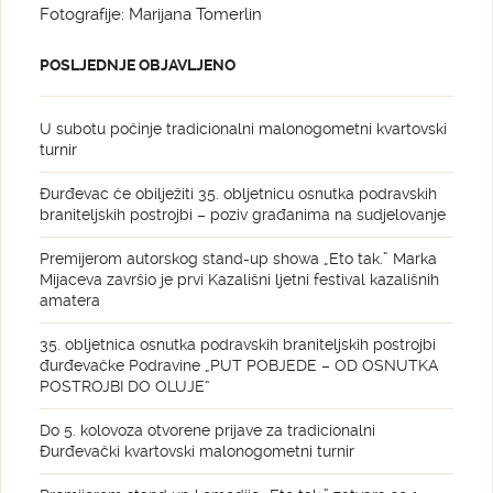
Fotografije: Marijana Tomerlin
POSLJEDNJE OBJAVLJENO
U subotu počinje tradicionalni malonogometni kvartovski
turnir
Đurđevac će obilježiti 35. obljetnicu osnutka podravskih
braniteljskih postrojbi – poziv građanima na sudjelovanje
Premijerom autorskog stand-up showa „Eto tak.” Marka
Mijaceva završio je prvi Kazališni ljetni festival kazališnih
amatera
35. obljetnica osnutka podravskih braniteljskih postrojbi
đurđevačke Podravine „PUT POBJEDE – OD OSNUTKA
POSTROJBI DO OLUJE“
Do 5. kolovoza otvorene prijave za tradicionalni
Đurđevački kvartovski malonogometni turnir