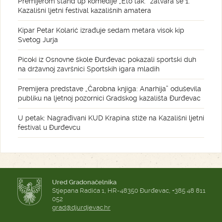
Premijerom stand up komedije „Eto tak.” zatvara se 1.
Kazališni ljetni festival kazališnih amatera
Kipar Petar Kolarić izrađuje sedam metara visok kip
Svetog Jurja
Picoki iz Osnovne škole Đurđevac pokazali sportski duh
na državnoj završnici Sportskih igara mladih
Premijera predstave „Čarobna knjiga: Anarhija” oduševila
publiku na ljetnoj pozornici Gradskog kazališta Đurđevac
U petak: Nagrađivani KUD Krapina stiže na Kazališni ljetni
festival u Đurđevcu
Ured Gradonačelnika
Stjepana Radića 1, HR-48350 Đurđevac, +385 48 811
052
grad@djurdjevac.hr