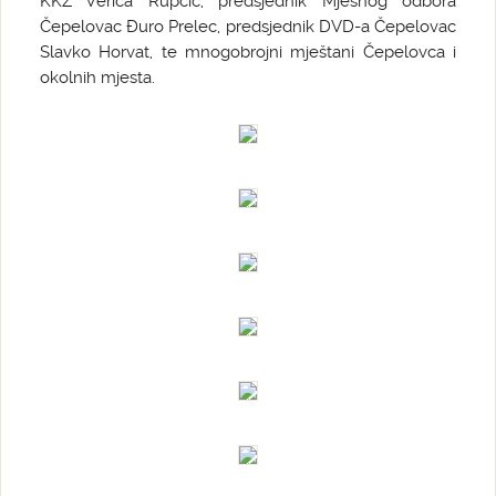
KKŽ Verica Rupčić, predsjednik Mjesnog odbora
Čepelovac Đuro Prelec, predsjednik DVD-a Čepelovac
Slavko Horvat, te mnogobrojni mještani Čepelovca i
okolnih mjesta.