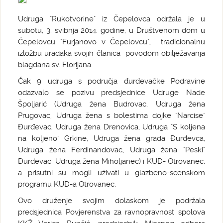
Udruga "Rukotvorine" iz Čepelovca održala je u
subotu, 3. svibnja 2014. godine, u Društvenom dom u
Čepelovcu "Furjanovo v Čepelovcu", tradicionalnu
izložbu uradaka svojih članica povodom obilježavanja
blagdana sv. Florijana.
Čak 9 udruga s područja đurđevačke Podravine
odazvalo se pozivu predsjednice Udruge Nade
Špoljarić (Udruga žena Budrovac, Udruga žena
Prugovac, Udruga žena s bolestima dojke "Narcise"
Đurđevac, Udruga žena Drenovica, Udruga "S koljena
na koljeno" Grkine, Udruga žena grada Đurđevca,
Udruga žena Ferdinandovac, Udruga žena "Peski"
Đurđevac, Udruga žena Miholjanec) i KUD- Otrovanec,
a prisutni su mogli uživati u glazbeno-scenskom
programu KUD-a Otrovanec.
Ovo druženje svojim dolaskom je podržala
predsjednica Povjerenstva za ravnopravnost spolova