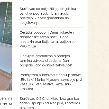
Đurđevac će obilježiti 35. obljetnicu
osnutka podravskih braniteljskih
postrojbi – poziv građanima na
sudjelovanje
Čestitka povodom Dana pobjede i
domovinske zahvalnosti i Dana
hrvatskih branitelja te 31. obljetnice
VRO Oluja
Obavijest građanima o promjeni
termina odvoza otpada na Dan
pobjede i domovinske zahvalnosti
Premijerom autorskog stand-up showa
„Eto tak.” Marka Mijaceva završio je prvi
Kazališni ljetni festival kazališnih
amatera
kveni na
Đurđevac Off Grid: Mladi bez granica –
tjedan ispunjen edukacijom, sportom i
ji do 14
glazbom