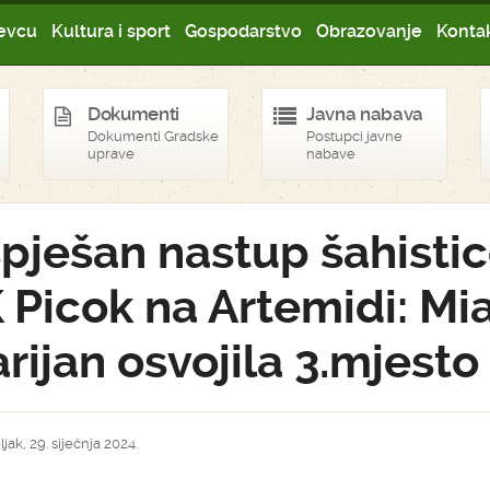
evcu
Kultura i sport
Gospodarstvo
Obrazovanje
Kontak
Dokumenti
Javna nabava
Dokumenti Gradske
Postupci javne
uprave
nabave
pješan nastup šahisti
 Picok na Artemidi: Mi
rijan osvojila 3.mjesto
jak, 29. siječnja 2024.