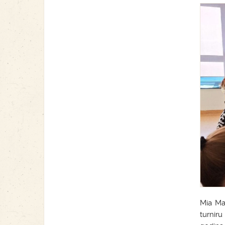
Mia Mar
turniru