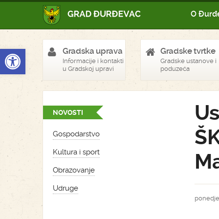
O Đurđ
Open toolbar
Gradska uprava
Gradske tvrtke
Informacije i kontakti
Gradske ustanove i
u Gradskoj upravi
poduzeća
Us
NOVOSTI
ŠK
Gospodarstvo
Kultura i sport
Ma
Obrazovanje
Udruge
ponedjel