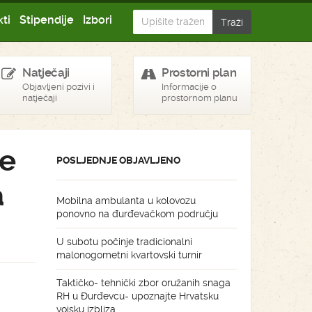
ti
Stipendije
Izbori
Natječaji
Prostorni plan
Objavljeni pozivi i
Informacije o
natječaji
prostornom planu
ce
POSLJEDNJE OBJAVLJENO
a
Mobilna ambulanta u kolovozu
ponovno na đurđevačkom području
U subotu počinje tradicionalni
malonogometni kvartovski turnir
Taktičko- tehnički zbor oružanih snaga
RH u Đurđevcu- upoznajte Hrvatsku
vojsku izbliza