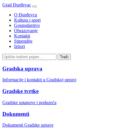
Grad Đurđevac
O Đurđevcu
Kultura i sport
Gospodarstvo
Obrazovanje
Kontakti
Stipendije
Izbori
Gradska uprava
Informacije i kontakti u Gradskoj upravi
Gradske tvrtke
Gradske ustanove i poduzeća
Dokumenti
Dokumenti Gradske uprave