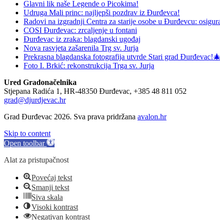
Glavni lik naše Legende o Picokima!
Udruga Mali princ: najljepši pozdrav iz Đurđevca!
Radovi na izgradnji Centra za starije osobe u Đurđevcu: osigura
COSI Đurđevac: zrcaljenje u fontani
Đurđevac iz zraka: blagdanski ugođaj
Nova rasvjeta zašarenila Trg sv. Jurja
Prekrasna blagdanska fotografija utvrde Stari grad Đurđevac!
Foto I. Brkić: rekonstrukcija Trga sv. Jurja
Ured Gradonačelnika
Stjepana Radića 1, HR-48350 Đurđevac, +385 48 811 052
grad@djurdjevac.hr
Grad Đurđevac 2026. Sva prava pridržana
avalon.hr
Skip to content
Open toolbar
Alat za pristupačnost
Povećaj tekst
Smanji tekst
Siva skala
Visoki kontrast
Negativan kontrast