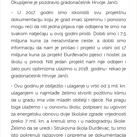
Okupljene je pozdravio gradonačelnik Hrvoje Janči.
- U 2017. godini smo iskoristili svu projektnu
dokumentaciju koju je grad imao spremnu i ponosno
mogu reći da niti jedna prijava nije odbijena te smo na
svakom natječaju u ovoj godini prošli. Dobili smo i 7,5
milijuna kuna za nerazvrstane ceste, a dobili smo
informaciju da nam je prošao i projekt u visini od 17
milijuna kuna za projekt Đurđevački pijesci i hostel za
školu u prirodi. Niti jedan projekt nam nije odbijen i
zato puni optimizma ulazimo u 2018. godinu- rekao je
gradonačelnik Hrvoje Janči.
- Ovu godinu je obilježilo i ulaganje u vrtić od 3 mil. kn,
ulaganjem u najmlađe želimo stvoriti pozitivnu klimu
da u gradu ima više mladih obitelji i djece. Na pragu
toga ulažemo i u osnovnu školu, potpisani su ugovori
za energetsku obnovu dvije školske zgrade vrijednosti
preko 7 mil. kn, a krenuli smo i u nadogradnju škole.
Želimo da se uredi i Strukovna škola Đurđevac, tu smo
isto pokrenuli razgovore i priprema se dokumentacija