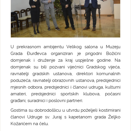
U prekrasnom ambijentu Velikog salona u Muzeju
Grada Đurđevca organiziran je prigodni Božićni
domjenak i druženje za kraj uspješne godine. Na
domjenak su bili pozvani vijećnici Gradskog vijeća,
ravnatelji gradskih ustanova, direktori komunalnih
poduzeća, ravnatelji obrazovnih ustanova, predsjednici
mjesnih odbora, predsjednici i članovi udruga, kulturni
amateri, predsjednici sportskih klubova, počasni
građani, suradnici i poslovni partneri.
Gostima su dobrodošlicu u utvrdu poželjeli kostimirani
članovi Udruge sv. Juraj s kapetanom grada Željko
Kožarićem na čelu.