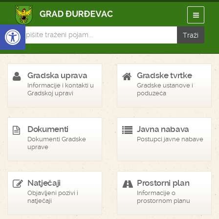
Open toolbar
Gradska uprava
Gradske tvrtke
Informacije i kontakti u
Gradske ustanove i
Gradskoj upravi
poduzeća
Dokumenti
Javna nabava
Dokumenti Gradske
Postupci javne nabave
uprave
Natječaji
Prostorni plan
Objavljeni pozivi i
Informacije o
natječaji
prostornom planu