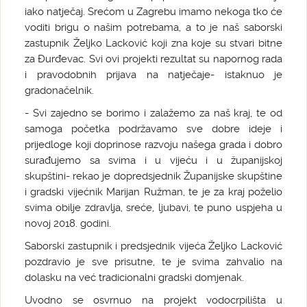
iako natječaj. Srećom u Zagrebu imamo nekoga tko će
voditi brigu o našim potrebama, a to je naš saborski
zastupnik Željko Lacković koji zna koje su stvari bitne
za Đurđevac. Svi ovi projekti rezultat su napornog rada
i pravodobnih prijava na natječaje- istaknuo je
gradonačelnik.
- Svi zajedno se borimo i zalažemo za naš kraj, te od
samoga početka podržavamo sve dobre ideje i
prijedloge koji doprinose razvoju našega grada i dobro
surađujemo sa svima i u vijeću i u županijskoj
skupštini- rekao je dopredsjednik Županijske skupštine
i gradski vijećnik Marijan Ružman, te je za kraj poželio
svima obilje zdravlja, sreće, ljubavi, te puno uspjeha u
novoj 2018. godini.
Saborski zastupnik i predsjednik vijeća Željko Lacković
pozdravio je sve prisutne, te je svima zahvalio na
dolasku na već tradicionalni gradski domjenak.
Uvodno se osvrnuo na projekt vodocrpilišta u