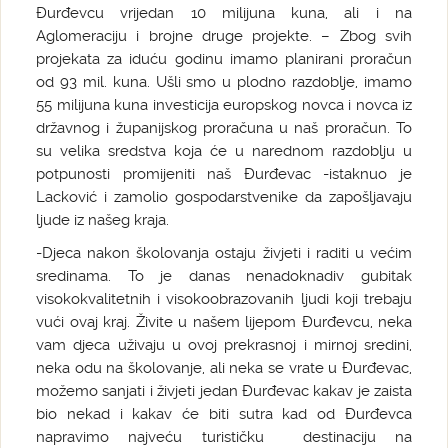
Đurđevcu vrijedan 10 milijuna kuna, ali i na
Aglomeraciju i brojne druge projekte. – Zbog svih
projekata za iduću godinu imamo planirani proračun
od 93 mil. kuna. Ušli smo u plodno razdoblje, imamo
55 milijuna kuna investicija europskog novca i novca iz
državnog i županijskog proračuna u naš proračun. To
su velika sredstva koja će u narednom razdoblju u
potpunosti promijeniti naš Đurđevac -istaknuo je
Lacković i zamolio gospodarstvenike da zapošljavaju
ljude iz našeg kraja.
-Djeca nakon školovanja ostaju živjeti i raditi u većim
sredinama. To je danas nenadoknadiv gubitak
visokokvalitetnih i visokoobrazovanih ljudi koji trebaju
vući ovaj kraj. Živite u našem lijepom Đurđevcu, neka
vam djeca uživaju u ovoj prekrasnoj i mirnoj sredini,
neka odu na školovanje, ali neka se vrate u Đurđevac,
možemo sanjati i živjeti jedan Đurđevac kakav je zaista
bio nekad i kakav će biti sutra kad od Đurđevca
napravimo najveću turističku destinaciju na