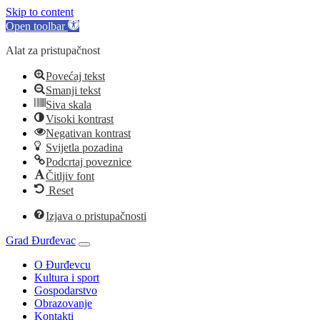
Skip to content
Open toolbar
Alat za pristupačnost
Povećaj tekst
Smanji tekst
Siva skala
Visoki kontrast
Negativan kontrast
Svijetla pozadina
Podcrtaj poveznice
Čitljiv font
Reset
Izjava o pristupačnosti
Grad Đurđevac
O Đurđevcu
Kultura i sport
Gospodarstvo
Obrazovanje
Kontakti