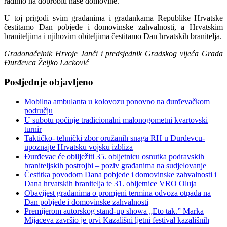
radimo na dobrobiti naše domovine.
U toj prigodi svim građanima i građankama Republike Hrvatske
čestitamo Dan pobjede i domovinske zahvalnosti, a Hrvatskim
braniteljima i njihovim obiteljima čestitamo Dan hrvatskih branitelja.
Gradonačelnik Hrvoje Janči i
predsjednik Gradskog vijeća Grada
Đurđevca Željko Lacković
Posljednje objavljeno
Mobilna ambulanta u kolovozu ponovno na đurđevačkom
području
U subotu počinje tradicionalni malonogometni kvartovski
turnir
Taktičko- tehnički zbor oružanih snaga RH u Đurđevcu-
upoznajte Hrvatsku vojsku izbliza
Đurđevac će obilježiti 35. obljetnicu osnutka podravskih
braniteljskih postrojbi – poziv građanima na sudjelovanje
Čestitka povodom Dana pobjede i domovinske zahvalnosti i
Dana hrvatskih branitelja te 31. obljetnice VRO Oluja
Obavijest građanima o promjeni termina odvoza otpada na
Dan pobjede i domovinske zahvalnosti
Premijerom autorskog stand-up showa „Eto tak.” Marka
Mijaceva završio je prvi Kazališni ljetni festival kazališnih