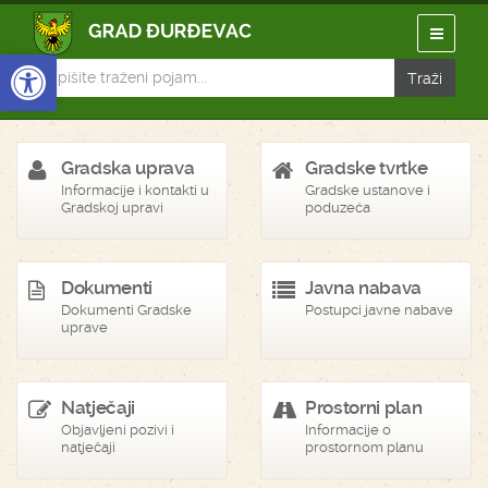
Open toolbar
Gradska uprava
Gradske tvrtke
Informacije i kontakti u
Gradske ustanove i
Gradskoj upravi
poduzeća
Dokumenti
Javna nabava
Dokumenti Gradske
Postupci javne nabave
uprave
Natječaji
Prostorni plan
Objavljeni pozivi i
Informacije o
natječaji
prostornom planu