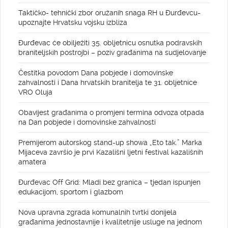
Taktičko- tehnički zbor oružanih snaga RH u Đurđevcu-
upoznajte Hrvatsku vojsku izbliza
Đurđevac će obilježiti 35. obljetnicu osnutka podravskih
braniteljskih postrojbi – poziv građanima na sudjelovanje
Čestitka povodom Dana pobjede i domovinske
zahvalnosti i Dana hrvatskih branitelja te 31. obljetnice
VRO Oluja
Obavijest građanima o promjeni termina odvoza otpada
na Dan pobjede i domovinske zahvalnosti
Premijerom autorskog stand-up showa „Eto tak.” Marka
Mijaceva završio je prvi Kazališni ljetni festival kazališnih
amatera
Đurđevac Off Grid: Mladi bez granica – tjedan ispunjen
edukacijom, sportom i glazbom
Nova upravna zgrada komunalnih tvrtki donijela
građanima jednostavnije i kvalitetnije usluge na jednom