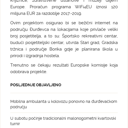
knjižnice, zdravstvene ustanove i muzeji diljem
Europe. Proračun programa WiFi4EU iznosi 120
milijuna EUR za razdoblje 2017.-2019.
Ovim projektom osigurao bi se bežični internet na
području Đurđevca na lokacijama koje privlače veliki
broj posjetitelja, a to su: Športsko rekreativni centar,
budući posjetiteljski centar, utvrda Stari grad, Gradska
tržnica i područje Borika gdje je planirana škola u
prirodi i izgradnja hostela.
Trenutno se čekaju rezultati Europske komisije koja
odobrava projekte.
POSLJEDNJE OBJAVLJENO
Mobilna ambulanta u kolovozu ponovno na đurđevačkom
području
U subotu počinje tradicionalni malonogometni kvartovski
turnir