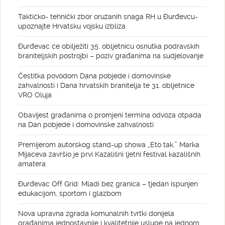
Taktičko- tehnički zbor oružanih snaga RH u Đurđevcu-
upoznajte Hrvatsku vojsku izbliza
Đurđevac će obilježiti 35. obljetnicu osnutka podravskih
braniteljskih postrojbi – poziv građanima na sudjelovanje
Čestitka povodom Dana pobjede i domovinske
zahvalnosti i Dana hrvatskih branitelja te 31. obljetnice
VRO Oluja
Obavijest građanima o promjeni termina odvoza otpada
na Dan pobjede i domovinske zahvalnosti
Premijerom autorskog stand-up showa „Eto tak.” Marka
Mijaceva završio je prvi Kazališni ljetni festival kazališnih
amatera
Đurđevac Off Grid: Mladi bez granica – tjedan ispunjen
edukacijom, sportom i glazbom
Nova upravna zgrada komunalnih tvrtki donijela
građanima jednostavnije i kvalitetnije usluge na jednom