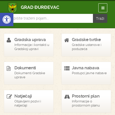
Open toolbar
Gradska uprava
Gradske tvrtke
Informacije i kontakti u
Gradske ustanove i
Gradskoj upravi
poduzeća
Dokumenti
Javna nabava
Dokumenti Gradske
Postupci javne nabave
uprave
Natječaji
Prostorni plan
Objavljeni pozivi i
Informacije o
natječaji
prostornom planu