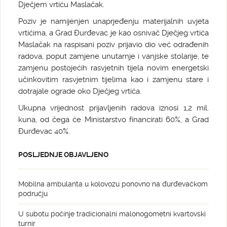
Dječjem vrtiću Maslačak.
Poziv je namijenjen unaprjeđenju materijalnih uvjeta
vrtićima, a Grad Đurđevac je kao osnivač Dječjeg vrtića
Maslačak na raspisani poziv prijavio dio već odrađenih
radova, poput zamjene unutarnje i vanjske stolarije, te
zamjenu postojećih rasvjetnih tijela novim energetski
učinkovitim rasvjetnim tijelima kao i zamjenu stare i
dotrajale ograde oko Dječjeg vrtića.
Ukupna vrijednost prijavljenih radova iznosi 1,2 mil.
kuna, od čega će Ministarstvo financirati 60%, a Grad
Đurđevac 40%.
POSLJEDNJE OBJAVLJENO
Mobilna ambulanta u kolovozu ponovno na đurđevačkom
području
U subotu počinje tradicionalni malonogometni kvartovski
turnir