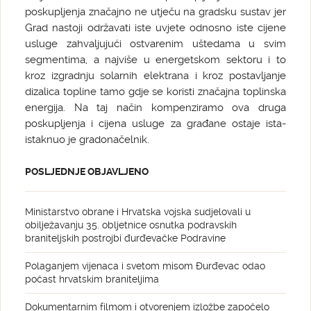
poskupljenja značajno ne utječu na gradsku sustav jer
Grad nastoji održavati iste uvjete odnosno iste cijene
usluge zahvaljujući ostvarenim uštedama u svim
segmentima, a najviše u energetskom sektoru i to
kroz izgradnju solarnih elektrana i kroz postavljanje
dizalica topline tamo gdje se koristi značajna toplinska
energija. Na taj način kompenziramo ova druga
poskupljenja i cijena usluge za građane ostaje ista-
istaknuo je gradonačelnik.
POSLJEDNJE OBJAVLJENO
Ministarstvo obrane i Hrvatska vojska sudjelovali u
obilježavanju 35. obljetnice osnutka podravskih
braniteljskih postrojbi đurđevačke Podravine
Polaganjem vijenaca i svetom misom Đurđevac odao
počast hrvatskim braniteljima
Dokumentarnim filmom i otvorenjem izložbe započelo