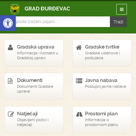
Open toolbar
Gradska uprava
Gradske tvrtke
Informacije i kontakti u
Gradske ustanove i
Gradskoj upravi
poduzeća
Dokumenti
Javna nabava
Dokumenti Gradske
Postupci javne nabave
uprave
Natječaji
Prostorni plan
Objavljeni pozivi i
Informacije o
natječaji
prostornom planu