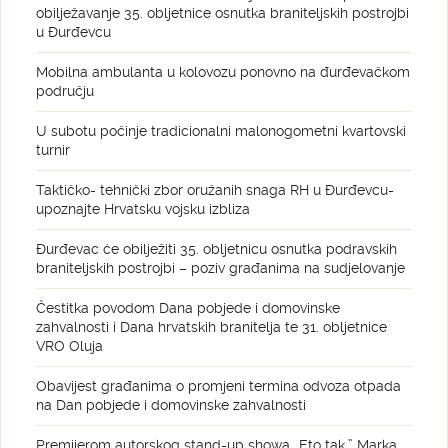
obilježavanje 35. obljetnice osnutka braniteljskih postrojbi
u Đurđevcu
Mobilna ambulanta u kolovozu ponovno na đurđevačkom
području
U subotu počinje tradicionalni malonogometni kvartovski
turnir
Taktičko- tehnički zbor oružanih snaga RH u Đurđevcu-
upoznajte Hrvatsku vojsku izbliza
Đurđevac će obilježiti 35. obljetnicu osnutka podravskih
braniteljskih postrojbi – poziv građanima na sudjelovanje
Čestitka povodom Dana pobjede i domovinske
zahvalnosti i Dana hrvatskih branitelja te 31. obljetnice
VRO Oluja
Obavijest građanima o promjeni termina odvoza otpada
na Dan pobjede i domovinske zahvalnosti
Premijerom autorskog stand-up showa „Eto tak.” Marka