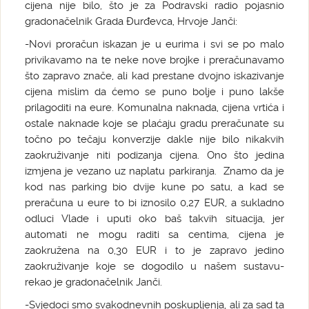
cijena nije bilo, što je za Podravski radio pojasnio
gradonačelnik Grada Đurđevca, Hrvoje Janči:
-Novi proračun iskazan je u eurima i svi se po malo
privikavamo na te neke nove brojke i preračunavamo
što zapravo znače, ali kad prestane dvojno iskazivanje
cijena mislim da ćemo se puno bolje i puno lakše
prilagoditi na eure. Komunalna naknada, cijena vrtića i
ostale naknade koje se plaćaju gradu preračunate su
točno po tečaju konverzije dakle nije bilo nikakvih
zaokruživanje niti podizanja cijena. Ono što jedina
izmjena je vezano uz naplatu parkiranja. Znamo da je
kod nas parking bio dvije kune po satu, a kad se
preračuna u eure to bi iznosilo 0,27 EUR, a sukladno
odluci Vlade i uputi oko baš takvih situacija, jer
automati ne mogu raditi sa centima, cijena je
zaokružena na 0,30 EUR i to je zapravo jedino
zaokruživanje koje se dogodilo u našem sustavu-
rekao je gradonačelnik Janči.
-Svjedoci smo svakodnevnih poskupljenja, ali za sad ta