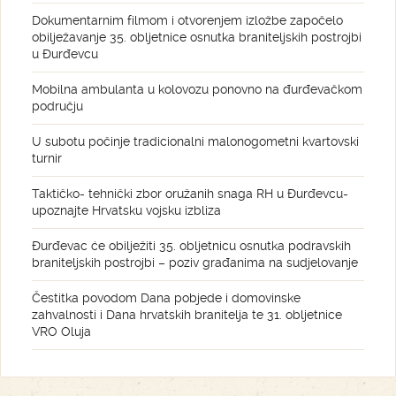
Dokumentarnim filmom i otvorenjem izložbe započelo
obilježavanje 35. obljetnice osnutka braniteljskih postrojbi
u Đurđevcu
Mobilna ambulanta u kolovozu ponovno na đurđevačkom
području
U subotu počinje tradicionalni malonogometni kvartovski
turnir
Taktičko- tehnički zbor oružanih snaga RH u Đurđevcu-
upoznajte Hrvatsku vojsku izbliza
Đurđevac će obilježiti 35. obljetnicu osnutka podravskih
braniteljskih postrojbi – poziv građanima na sudjelovanje
Čestitka povodom Dana pobjede i domovinske
zahvalnosti i Dana hrvatskih branitelja te 31. obljetnice
VRO Oluja