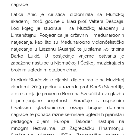
nagrade.
Latica Anić je čelistica, diplomirala na Muzičkoj
akademiji 2016. godine u klasi prof. Valtera Dešpalja,
kod kojeg je studirala i na Muzičkoj akademiji u
Lihtenštajnu. Pobjednica je državnih i međunardonih
natjecanja, kao što su Međunarodno violončelističko
natjecanje u Liezenu (Austrija) te jubilarna 50. tribina
Darko Lukić. U posljednje vrijeme ostvarila je
zapažene nastupe u Njemačkoj I Češkoj, muzicirajući s
brojnim uglednim glazbenicima.
Krešimir Starčević je pijanist, diplomirao je na Muzičkoj
akademiji 2013. godine u razredu prof. Đorđa Stanettija,
a dio studija je proveo u Beču na Sveučilištu za glazbu
i primijenjene umjetnosti. Surađuje s uspješnim
hrvatskim glazbenicima, osvaja brojne domaće
nagrade te pohađa razne seminare uglednih pijanista i
pedagoga diljem Europe. Također, nastupa na
mnogim festivalima, uz Zagrebačku filharmoniju,