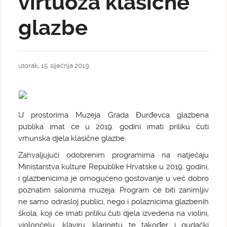
virtuoza klasične
glazbe
utorak, 15. siječnja 2019.
U prostorima Muzeja Grada Đurđevca glazbena
publika imat će u 2019. godini imati priliku čuti
vrhunska djela klasične glazbe.
Zahvaljujući odobrenim programima na natječaju
Ministarstva kulture Republike Hrvatske u 2019. godini,
i glazbenicima je omogućeno gostovanje u već dobro
poznatim salonima muzeja. Program će biti zanimljiv
ne samo odrasloj publici, nego i polaznicima glazbenih
škola, koji će imati priliku čuti djela izvedena na violini,
violončelu, klaviru, klarinetu te također i gudački