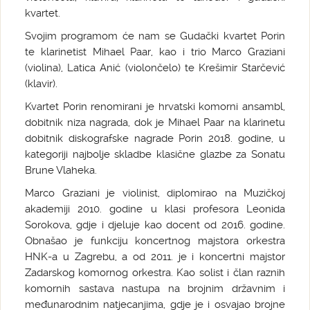
kvartet.
Svojim programom će nam se Gudački kvartet Porin
te klarinetist Mihael Paar, kao i trio Marco Graziani
(violina), Latica Anić (violončelo) te Krešimir Starčević
(klavir).
Kvartet Porin renomirani je hrvatski komorni ansambl,
dobitnik niza nagrada, dok je Mihael Paar na klarinetu
dobitnik diskografske nagrade Porin 2018. godine, u
kategoriji najbolje skladbe klasične glazbe za Sonatu
Brune Vlaheka.
Marco Graziani je violinist, diplomirao na Muzičkoj
akademiji 2010. godine u klasi profesora Leonida
Sorokova, gdje i djeluje kao docent od 2016. godine.
Obnašao je funkciju koncertnog majstora orkestra
HNK-a u Zagrebu, a od 2011. je i koncertni majstor
Zadarskog komornog orkestra. Kao solist i član raznih
komornih sastava nastupa na brojnim državnim i
međunarodnim natjecanjima, gdje je i osvajao brojne