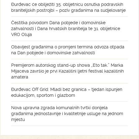
Đurđevac će obilježiti 35. obljetnicu osnutka podravskih
braniteljskih postrojbi – poziv građanima na sudjelovanje
Čestitka povodom Dana pobjede i domovinske
zahvalnosti i Dana hrvatskih branitelja te 31. obljetnice
VRO Oluja
Obavijest građanima o promjeni termina odvoza otpada
na Dan pobjede i domovinske zahvalnosti
Premijerom autorskog stand-up showa „Eto tak.” Marka
Mijaceva završio je prvi Kazališni ljetni festival kazališnih
amatera
Đurđevac Off Grid: Mladi bez granica – tjedan ispunjen
edukacijom, sportom i glazbom
Nova upravna zgrada komunalnih tvrtki donijela
građanima jednostavnije i kvalitetnije usluge na jednom
mjestu