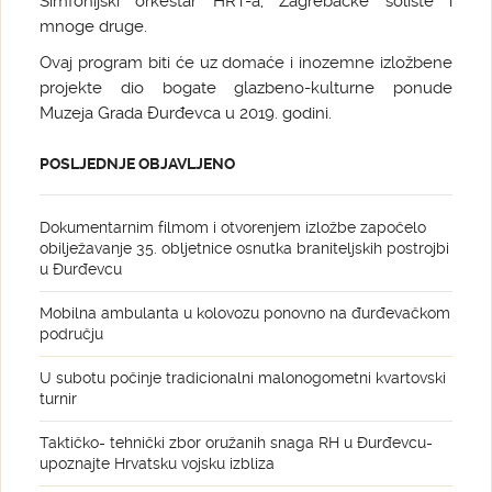
Simfonijski orkestar HRT-a, Zagrebačke soliste i
mnoge druge.
Ovaj program biti će uz domaće i inozemne izložbene
projekte dio bogate glazbeno-kulturne ponude
Muzeja Grada Đurđevca u 2019. godini.
POSLJEDNJE OBJAVLJENO
Dokumentarnim filmom i otvorenjem izložbe započelo
obilježavanje 35. obljetnice osnutka braniteljskih postrojbi
u Đurđevcu
Mobilna ambulanta u kolovozu ponovno na đurđevačkom
području
U subotu počinje tradicionalni malonogometni kvartovski
turnir
Taktičko- tehnički zbor oružanih snaga RH u Đurđevcu-
upoznajte Hrvatsku vojsku izbliza