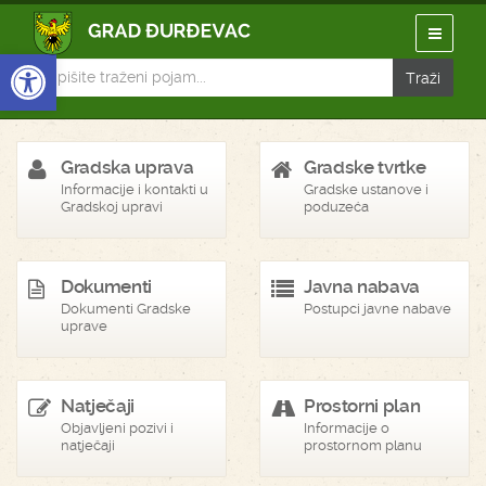
Open toolbar
Gradska uprava
Gradske tvrtke
Informacije i kontakti u
Gradske ustanove i
Gradskoj upravi
poduzeća
Dokumenti
Javna nabava
Dokumenti Gradske
Postupci javne nabave
uprave
Natječaji
Prostorni plan
Objavljeni pozivi i
Informacije o
natječaji
prostornom planu