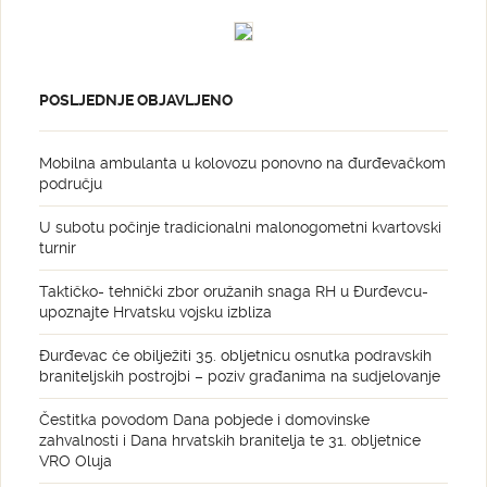
POSLJEDNJE OBJAVLJENO
Mobilna ambulanta u kolovozu ponovno na đurđevačkom
području
U subotu počinje tradicionalni malonogometni kvartovski
turnir
Taktičko- tehnički zbor oružanih snaga RH u Đurđevcu-
upoznajte Hrvatsku vojsku izbliza
Đurđevac će obilježiti 35. obljetnicu osnutka podravskih
braniteljskih postrojbi – poziv građanima na sudjelovanje
Čestitka povodom Dana pobjede i domovinske
zahvalnosti i Dana hrvatskih branitelja te 31. obljetnice
VRO Oluja