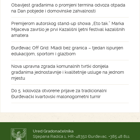
Obavijest građanima o promjeni termina odvoza otpada
na Dan pobjede i domovinske zahvalnosti
Premijerom autorskog stand-up showa „Eto tak.” Marka
Mijaceva završio je prvi Kazališni ljetni festival kazališnih
amatera
Đurđevac Off Grid: Mladi bez granica – tjedan ispunjen
edukacijom, sportom i glazbom
Nova upravna zgrada komunalnih tvrtki donijela
građanima jednostavnije i kvalitetnije usluge na jednom
mjestu
Do 5. kolovoza otvorene prijave za tradicionalni
Đurđevački kvartovski malonogometni turnir
Ured Gradonačelnika
Stjepana Radića 1, HR-48350 Đurđevac, +385 48 811