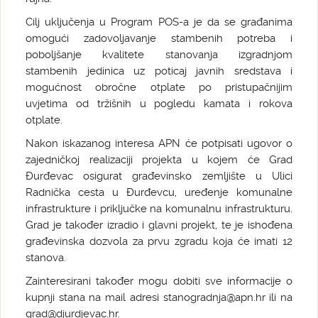
Cilj uključenja u Program POS-a je da se građanima
omogući zadovoljavanje stambenih potreba i
poboljšanje kvalitete stanovanja izgradnjom
stambenih jedinica uz poticaj javnih sredstava i
mogućnost obročne otplate po pristupačnijim
uvjetima od tržišnih u pogledu kamata i rokova
otplate.
Nakon iskazanog interesa APN će potpisati ugovor o
zajedničkoj realizaciji projekta u kojem će Grad
Đurđevac osigurat građevinsko zemljište u Ulici
Radnička cesta u Đurđevcu, uređenje komunalne
infrastrukture i priključke na komunalnu infrastrukturu.
Grad je također izradio i glavni projekt, te je ishođena
građevinska dozvola za prvu zgradu koja će imati 12
stanova.
Zainteresirani također mogu dobiti sve informacije o
kupnji stana na mail adresi stanogradnja@apn.hr ili na
grad@djurdjevac.hr.