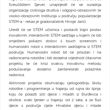
Sveučilištem Sjever, unaprijedit će se suradnja
organizacija civilnoga društva i odgojno-obrazovnih te
visoko-obrazovnih institucija u području popularizacije
STEM-a - rekao je gradonačelnik Hrvoje Janči.
Uredit će se STEM učionica i postaviti trajni postav
inovativnih, interaktivnih STEM sadržaja u kojem će biti
smješteni pokazni stolovi s touch screenom i
humanoidni robot s interaktivnim sadržajima iz STEM
područja. Humanoidni robot bit će prisutan i na
radionicama robotike i biti dodatna vrijednost čitavome
projektu te će kroz ovakvu inovativnu metodu
podučavanja dodatno zainteresirati polaznike
radionica.
Aktivnosti projekta obuhvaćaju cjelogodišnju školu
robotike i programiranja u trajanju od rujna do lipnja,
koju će polaziti 100 djece i mladih iz Đurđevca i
okolice, svaki tjedan u trajanju od 2 sata, a za 640
djece s područja cijele Hrvatske djecu i mlade