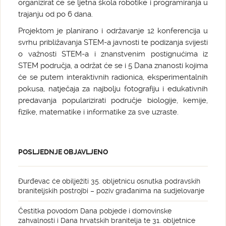
organizirat će se ljetna škola robotike i programiranja u
trajanju od po 6 dana.
Projektom je planirano i održavanje 12 konferencija u
svrhu približavanja STEM-a javnosti te podizanja svijesti
o važnosti STEM-a i znanstvenim postignućima iz
STEM područja, a održat će se i 5 Dana znanosti kojima
će se putem interaktivnih radionica, eksperimentalnih
pokusa, natječaja za najbolju fotografiju i edukativnih
predavanja popularizirati područje biologije, kemije,
fizike, matematike i informatike za sve uzraste.
POSLJEDNJE OBJAVLJENO
Đurđevac će obilježiti 35. obljetnicu osnutka podravskih
braniteljskih postrojbi – poziv građanima na sudjelovanje
Čestitka povodom Dana pobjede i domovinske
zahvalnosti i Dana hrvatskih branitelja te 31. obljetnice