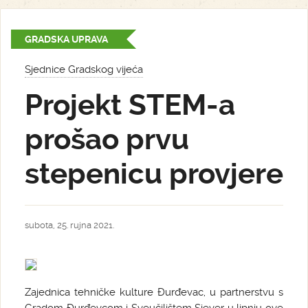
GRADSKA UPRAVA
Sjednice Gradskog vijeća
Projekt STEM-a
prošao prvu
stepenicu provjere
subota, 25. rujna 2021.
Zajednica tehničke kulture Đurđevac, u partnerstvu s