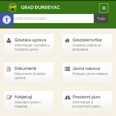
Open toolbar
Gradska uprava
Gradske tvrtke
Informacije i kontakti u
Gradske ustanove i
Gradskoj upravi
poduzeća
Dokumenti
Javna nabava
Dokumenti Gradske
Postupci javne nabave
uprave
Natječaji
Prostorni plan
Objavljeni pozivi i
Informacije o
natječaji
prostornom planu