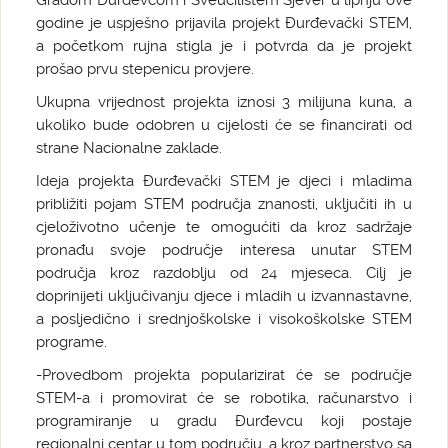
Gradom Đurđevcom i Sveučilištem Sjever u lipnju ove
godine je uspješno prijavila projekt Đurđevački STEM,
a početkom rujna stigla je i potvrda da je projekt
prošao prvu stepenicu provjere.
Ukupna vrijednost projekta iznosi 3 milijuna kuna, a
ukoliko bude odobren u cijelosti će se financirati od
strane Nacionalne zaklade.
Ideja projekta Đurđevački STEM je djeci i mladima
približiti pojam STEM područja znanosti, uključiti ih u
cjeloživotno učenje te omogućiti da kroz sadržaje
pronađu svoje područje interesa unutar STEM
područja kroz razdoblju od 24 mjeseca. Cilj je
doprinijeti uključivanju djece i mladih u izvannastavne,
a posljedično i srednjoškolske i visokoškolske STEM
programe.
-Provedbom projekta popularizirat će se područje
STEM-a i promovirat će se robotika, računarstvo i
programiranje u gradu Đurđevcu koji postaje
regionalni centar u tom području, a kroz partnerstvo sa