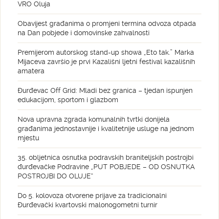
VRO Oluja
Obavijest građanima o promjeni termina odvoza otpada
na Dan pobjede i domovinske zahvalnosti
Premijerom autorskog stand-up showa „Eto tak.” Marka
Mijaceva završio je prvi Kazališni ljetni festival kazališnih
amatera
Đurđevac Off Grid: Mladi bez granica – tjedan ispunjen
edukacijom, sportom i glazbom
Nova upravna zgrada komunalnih tvrtki donijela
građanima jednostavnije i kvalitetnije usluge na jednom
mjestu
35. obljetnica osnutka podravskih braniteljskih postrojbi
đurđevačke Podravine „PUT POBJEDE – OD OSNUTKA
POSTROJBI DO OLUJE“
Do 5. kolovoza otvorene prijave za tradicionalni
Đurđevački kvartovski malonogometni turnir