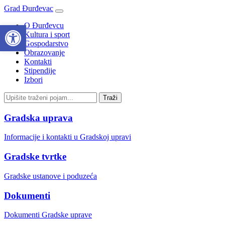
Grad Đurđevac
Open toolbar
O Đurđevcu
Kultura i sport
Gospodarstvo
Obrazovanje
Kontakti
Stipendije
Izbori
Gradska uprava
Informacije i kontakti u Gradskoj upravi
Gradske tvrtke
Gradske ustanove i poduzeća
Dokumenti
Dokumenti Gradske uprave