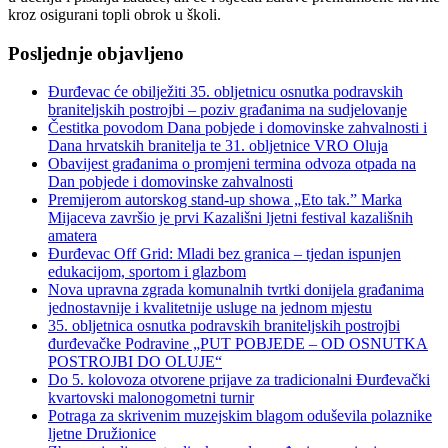
kroz osigurani topli obrok u školi.
Posljednje objavljeno
Đurđevac će obilježiti 35. obljetnicu osnutka podravskih
braniteljskih postrojbi – poziv građanima na sudjelovanje
Čestitka povodom Dana pobjede i domovinske zahvalnosti i
Dana hrvatskih branitelja te 31. obljetnice VRO Oluja
Obavijest građanima o promjeni termina odvoza otpada na
Dan pobjede i domovinske zahvalnosti
Premijerom autorskog stand-up showa „Eto tak.” Marka
Mijaceva završio je prvi Kazališni ljetni festival kazališnih
amatera
Đurđevac Off Grid: Mladi bez granica – tjedan ispunjen
edukacijom, sportom i glazbom
Nova upravna zgrada komunalnih tvrtki donijela građanima
jednostavnije i kvalitetnije usluge na jednom mjestu
35. obljetnica osnutka podravskih braniteljskih postrojbi
đurđevačke Podravine „PUT POBJEDE – OD OSNUTKA
POSTROJBI DO OLUJE“
Do 5. kolovoza otvorene prijave za tradicionalni Đurđevački
kvartovski malonogometni turnir
Potraga za skrivenim muzejskim blagom oduševila polaznike
ljetne Družionice