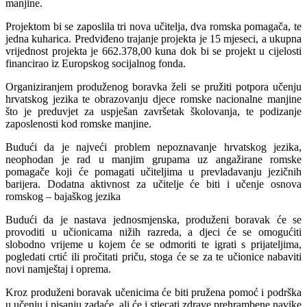
manjine.
Projektom bi se zaposlila tri nova učitelja, dva romska pomagača, te
jedna kuharica. Predviđeno trajanje projekta je 15 mjeseci, a ukupna
vrijednost projekta je 662.378,00 kuna dok bi se projekt u cijelosti
financirao iz Europskog socijalnog fonda.
Organiziranjem produženog boravka želi se pružiti potpora učenju
hrvatskog jezika te obrazovanju djece romske nacionalne manjine
što je preduvjet za uspješan završetak školovanja, te podizanje
zaposlenosti kod romske manjine.
Budući da je najveći problem nepoznavanje hrvatskog jezika,
neophodan je rad u manjim grupama uz angažirane romske
pomagače koji će pomagati učiteljima u prevladavanju jezičnih
barijera. Dodatna aktivnost za učitelje će biti i učenje osnova
romskog – bajaškog jezika
Budući da je nastava jednosmjenska, produženi boravak će se
provoditi u učionicama nižih razreda, a djeci će se omogućiti
slobodno vrijeme u kojem će se odmoriti te igrati s prijateljima,
pogledati crtić ili pročitati priču, stoga će se za te učionice nabaviti
novi namještaj i oprema.
Kroz produženi boravak učenicima će biti pružena pomoć i podrška
u učenju i pisanju zadaće, ali će i stjecati zdrave prehrambene navike