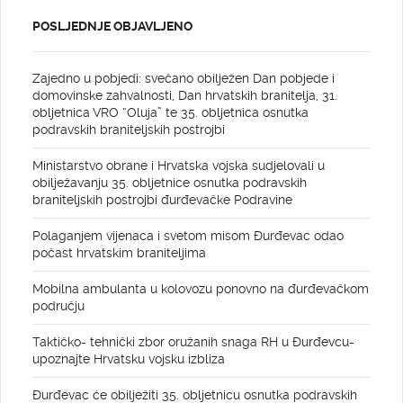
POSLJEDNJE OBJAVLJENO
Zajedno u pobjedi: svečano obilježen Dan pobjede i
domovinske zahvalnosti, Dan hrvatskih branitelja, 31.
obljetnica VRO “Oluja” te 35. obljetnica osnutka
podravskih braniteljskih postrojbi
Ministarstvo obrane i Hrvatska vojska sudjelovali u
obilježavanju 35. obljetnice osnutka podravskih
braniteljskih postrojbi đurđevačke Podravine
Polaganjem vijenaca i svetom misom Đurđevac odao
počast hrvatskim braniteljima
Mobilna ambulanta u kolovozu ponovno na đurđevačkom
području
Taktičko- tehnički zbor oružanih snaga RH u Đurđevcu-
upoznajte Hrvatsku vojsku izbliza
Đurđevac će obilježiti 35. obljetnicu osnutka podravskih