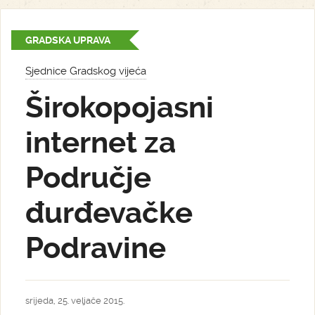
GRADSKA UPRAVA
Sjednice Gradskog vijeća
Širokopojasni
internet za
Područje
đurđevačke
Podravine
srijeda, 25. veljače 2015.