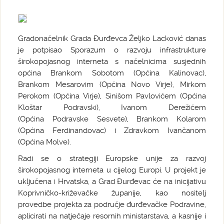
Gradonačelnik Grada Đurđevca Željko Lacković danas
je potpisao Sporazum o razvoju infrastrukture
širokopojasnog interneta s načelnicima susjednih
općina Brankom Sobotom (Općina Kalinovac),
Brankom Mesarovim (Općina Novo Virje), Mirkom
Perokom (Općina Virje), Sinišom Pavlovićem (Općina
Kloštar Podravski), Ivanom Derežićem
(Općina Podravske Sesvete), Brankom Kolarom
(Općina Ferdinandovac) i Zdravkom Ivančanom
(Općina Molve).
Radi se o strategiji Europske unije za razvoj
širokopojasnog interneta u cijelog Europi. U projekt je
uključena i Hrvatska, a Grad Đurđevac će na inicijativu
Koprivničko-križevačke županije, kao nositelj
provedbe projekta za područje đurđevačke Podravine,
aplicirati na natječaje resornih ministarstava, a kasnije i