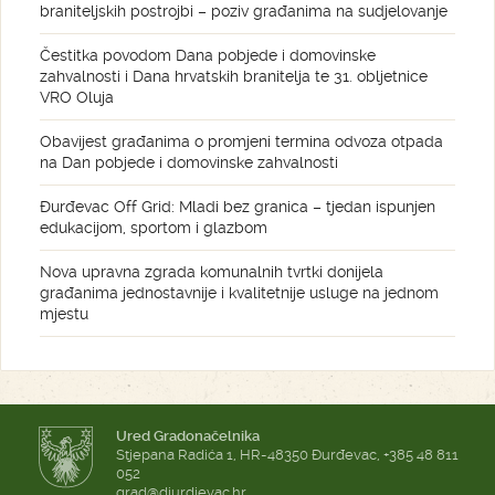
braniteljskih postrojbi – poziv građanima na sudjelovanje
Čestitka povodom Dana pobjede i domovinske
zahvalnosti i Dana hrvatskih branitelja te 31. obljetnice
VRO Oluja
Obavijest građanima o promjeni termina odvoza otpada
na Dan pobjede i domovinske zahvalnosti
Đurđevac Off Grid: Mladi bez granica – tjedan ispunjen
edukacijom, sportom i glazbom
Nova upravna zgrada komunalnih tvrtki donijela
građanima jednostavnije i kvalitetnije usluge na jednom
mjestu
Ured Gradonačelnika
Stjepana Radića 1, HR-48350 Đurđevac, +385 48 811
052
grad@djurdjevac.hr