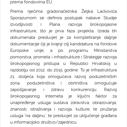
prema fondovima EU.
Prema riječima gradonačelnika Željka Lackovića
Sporazumom se definira postupak nabave Studije
izvodljivosti i Plana razvoja širokopojasne
infrastrukture, što je prva faza projekta. Izrada tih
dokumenata preduvjet je za kompletiranje daljnje
dokumentacije čiji je krajnji cilj kandidatura na fondove
Europske unije, a po programu Ministarstva
pomorstva, prometa i infrastrukture i Strategije razvoja
širokopojasnog pristupa u Republici Hrvatskoj u
razdoblju od 2012. do 2015. godine. To je infrastruktura
21. stoljeća koja omogućava razvoj poduzetničkih
zona, poduzetništva i obrtništva, omogućuje
zapošljavanje i zdravu konkurenciju. Razvoj
širokopojasnog interneta je ključni faktor za
unapređenje usluga sustava zdravstva, obrazovanja,
znanosti, istraživanja i razvoja, kulture, te pružanja
usluga ‘na daljinu’, te preduvjet za uključenje građana
u informacijsko društvo/zajednicu.