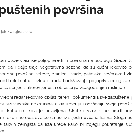
puštenih površina
jak, 14. rujna 2020.
ćamo sve vlasnike poljoprivrednih površina na području Grada Đ
om da i dalje traje vegetativna sezona, da su dužni redovito o
ivredne površine, vrtove, oranice, livade, pašnjake, voćnjake i v
oditi minimalnu razinu obrade i održavanja poljoprivrednog zeml
a se spriječi zakorovljenost i obrastanje višegodišnjim raslinjem.
ivredni redar redovno obilazi teren i dokumentira sve zapuštene 
st svi vlasnika nekretnina je da uređuju i održavaju svoje površin
od kulturom koja je prijavljena. Ukoliko vlasnik ne uredi pov
m roku i ne odazove se na poziv slijedi novčana kazna. Stoga p
e takvih zemljišta da ista urede kako bi izbjegli pokretanje s
ka.