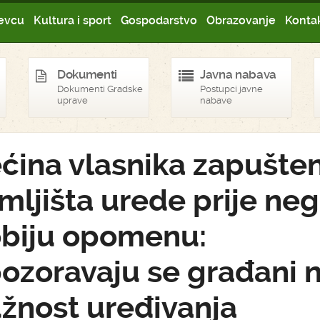
evcu
Kultura i sport
Gospodarstvo
Obrazovanje
Kontak
Dokumenti
Javna nabava
Dokumenti Gradske
Postupci javne
uprave
nabave
ćina vlasnika zapušte
mljišta urede prije ne
biju opomenu:
ozoravaju se građani 
žnost uređivanja