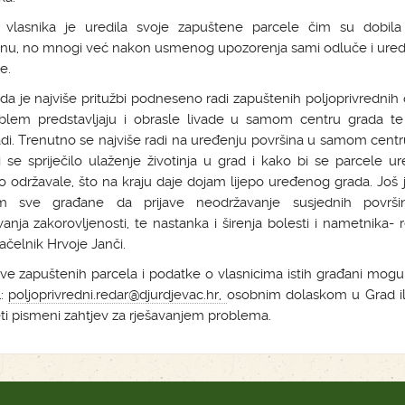
 vlasnika je uredila svoje zapuštene parcele čim su dobila
u, no mnogi već nakon usmenog upozorenja sami odluče i ured
e.
da je najviše pritužbi podneseno radi zapuštenih poljoprivrednih 
blem predstavljaju i obrasle livade u samom centru grada te 
di. Trenutno se najviše radi na uređenju površina u samom cent
 se spriječilo ulaženje životinja u grad i kako bi se parcele ur
o održavale, što na kraju daje dojam lijepo uređenog grada. Jo
m sve građane da prijave neodržavanje susjednih površi
anja zakorovljenosti, te nastanka i širenja bolesti i nametnika- 
čelnik Hrvoje Janči.
ve zapuštenih parcela i podatke o vlasnicima istih građani mogu p
l:
poljoprivredni.redar@djurdjevac.hr,
osobnim dolaskom u Grad i
ti pismeni zahtjev za rješavanjem problema.