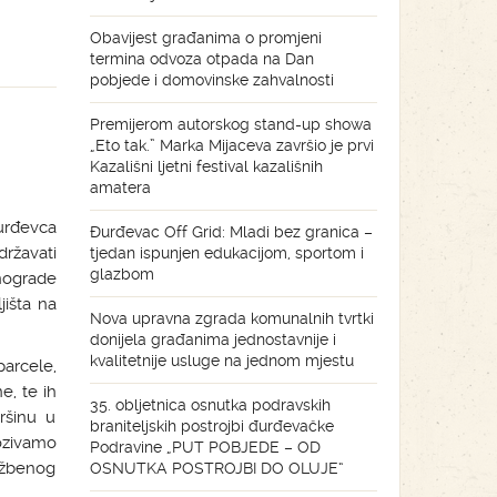
Obavijest građanima o promjeni
termina odvoza otpada na Dan
pobjede i domovinske zahvalnosti
Premijerom autorskog stand-up showa
„Eto tak.” Marka Mijaceva završio je prvi
Kazališni ljetni festival kazališnih
amatera
urđevca
Đurđevac Off Grid: Mladi bez granica –
državati
tjedan ispunjen edukacijom, sportom i
glazbom
inograde
jišta na
Nova upravna zgrada komunalnih tvrtki
donijela građanima jednostavnije i
kvalitetnije usluge na jednom mjestu
parcele,
e, te ih
35. obljetnica osnutka podravskih
ršinu u
braniteljskih postrojbi đurđevačke
ozivamo
Podravine „PUT POBJEDE – OD
lužbenog
OSNUTKA POSTROJBI DO OLUJE“