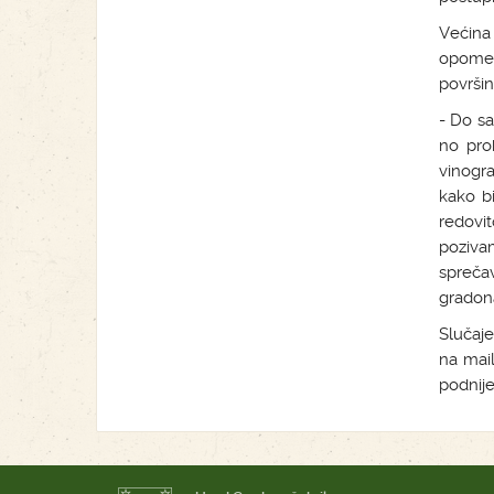
Većina
opomen
površin
- Do sa
no pro
vinogra
kako bi
redovit
poziva
sprečav
gradona
Slučaje
na mai
podnije