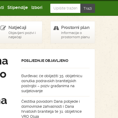
ti
Stipendije
Izbori
Natječaji
Prostorni plan
Objavljeni pozivi i
Informacije o
natječaji
prostornom planu
na
POSLJEDNJE OBJAVLJENO
go
Đurđevac će obilježiti 35. obljetnicu
osnutka podravskih braniteljskih
postrojbi – poziv građanima na
sudjelovanje
na
Čestitka povodom Dana pobjede i
domovinske zahvalnosti i Dana
hrvatskih branitelja te 31. obljetnice
VRO Oluja