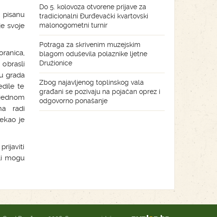
Do 5. kolovoza otvorene prijave za
 pisanu
tradicionalni Đurđevački kvartovski
e svoje
malonogometni turnir
Potraga za skrivenim muzejskim
oranica,
blagom oduševila polaznike ljetne
Družionice
obrasli
ru grada
Zbog najavljenog toplinskog vala
edile te
građani se pozivaju na pojačan oprez i
š jednom
odgovorno ponašanje
na radi
rekao je
rijaviti
li mogu