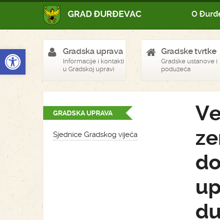
O Đurđ
Open toolbar
Gradska uprava
Gradske tvrtke
Informacije i kontakti
Gradske ustanove i
u Gradskoj upravi
poduzeća
Ve
GRADSKA UPRAVA
ze
Sjednice Gradskog vijeća
do
up
du