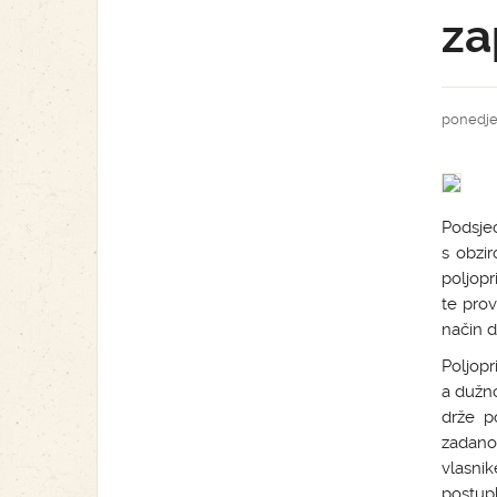
za
ponedjel
Podsje
s obzir
poljopr
te prov
način d
Poljopr
a dužno
drže p
zadano
vlasnik
postup