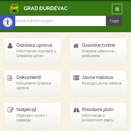
Open toolbar
Gradska uprava
Gradske tvrtke
Informacije i kontakti u
Gradske ustanove i
Gradskoj upravi
poduzeća
Dokumenti
Javna nabava
Dokumenti Gradske
Postupci javne nabave
uprave
Natječaji
Prostorni plan
Objavljeni pozivi i
Informacije o
natječaji
prostornom planu