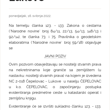
ponedjeljak, 16. svibnja 2022.
Na temelju članka 123. - 133. Zakona o cestama
("Narodne novine" broj 84/11, 22/13, 54/13, 148/13 i
92/14), te članka 73. i 75. Pravilnika o geodetskim
elaboratima ("Narodne novine" broj 59/18) objavljuje
se
JAVNI POZIV
Ovim pozivom obavještavaju se nositelji stvarnih prava
na nekretninama koje graniče sa zemljištem (u
nastavku: nositelji stvarnih prava) na kojem je izvedena
NC 2-018 Čepelovac - Lukove u naselju ČEPELOVAC
u k.o. ČEPELOVAC, o započinjanju postupka
evidentiranja predmetne ceste u katastarski operat i
zemljišnu knjigu.
Evidentiranje će se izvršiti sukladno članku 123. - 133.