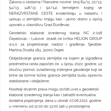
Zakona o cestama ("Narodne novine" broj 84/11, 22/13,
54/13, 148/13 i 92/14), temeljem kojeg se
NERAZVRSTANE CESTE evidentiraju u katastru i
upisuju u zemljišnu knjigu kao - javno dobro u općoj
uporabi u vlasništvu Grad Đurđevac.
Geodetski elaborat izvedenog stanja NC 2-018
Čepelovac - Lukove izradit će tvrtka HELION GROUP
d.o.o. za projektiranje, nadzor i građenje, Sjedište:
Martina Divalta 184, 31000 Osijek.
Obilježavanje granica zemljišta na kojem je izgrađena
predmetna cesta započeti će u lipnju 2022. godine, uz
stručnu pomoć ovlaštenog inženjera geodezije koji se
brine da lomne točke granica zemljišta budu ispravno
stabilizirane i obilježene.
Nositelji stvarnih prava mogu izvršiti uvid u geodetski
elaborat izvedenog stanja kao i zatražiti eventualna
dodatna pojašnjenja, dana u utorak 07.06.2022. godine
u vremenu od 12:00 do 13:00 sati u prostorijama