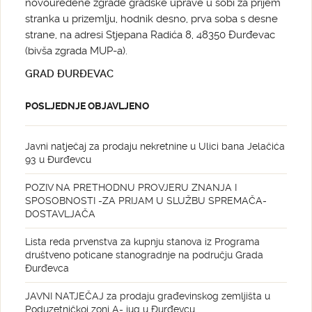
novouređene zgrade gradske uprave u sobi za prijem
stranka u prizemlju, hodnik desno, prva soba s desne
strane, na adresi Stjepana Radića 8, 48350 Đurđevac
(bivša zgrada MUP-a).
GRAD ĐURĐEVAC
POSLJEDNJE OBJAVLJENO
Javni natječaj za prodaju nekretnine u Ulici bana Jelačića
93 u Đurđevcu
POZIV NA PRETHODNU PROVJERU ZNANJA I
SPOSOBNOSTI -ZA PRIJAM U SLUŽBU SPREMAČA-
DOSTAVLJAČA
Lista reda prvenstva za kupnju stanova iz Programa
društveno poticane stanogradnje na području Grada
Đurđevca
JAVNI NATJEČAJ za prodaju građevinskog zemljišta u
Poduzetničkoj zoni A- jug u Đurđevcu