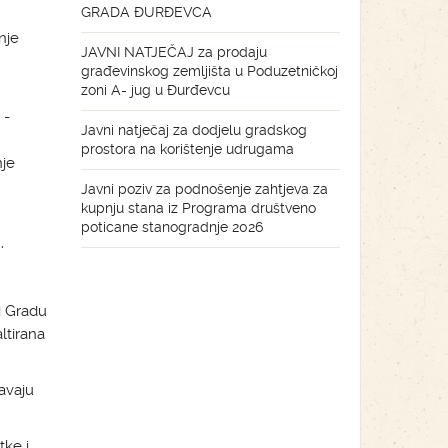
GRADA ĐURĐEVCA
nje
JAVNI NATJEČAJ za prodaju
građevinskog zemljišta u Poduzetničkoj
zoni A- jug u Đurđevcu
 -
Javni natječaj za dodjelu gradskog
prostora na korištenje udrugama
nje
Javni poziv za podnošenje zahtjeva za
kupnju stana iz Programa društveno
poticane stanogradnje 2026
,
i Gradu
ltirana
javaju
tke i