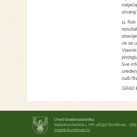
natječa
otvaraj"
11. Rok
rezulta
obavlje
će se u
Vlasnik
pristig
Sve in
uređenj
048/811
GRAD 
Ured Gradonačelnika
Stjepana Radića 1, HR-48350 Đurđevac, +385
grad@djurdjevac.hr