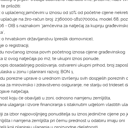
te priložiti:
 o uplaćenoj jamčevini u iznosu od 10% od početne cijene nekret
 uplaćuje na žiro-račun broj: 2360000-1810700004, model 68, poz
06 - OIB s naznakom "jamčevina za natječaj za kupnju građevinsk
a",
 o hrvatskom državljanstvu (preslik domovnice),
je o registraciji,
du novčanog iznosa povrh početnog iznosa cijene građevinskog
ta iz ovog natječaja po m2, te ukupni iznos ponude,
i opis dosadašnjeg poslovanja, ostvareni ukupni prihod, broj zaposl
 ulaska u zonu i planirani razvoj, BON 1,
du porezne uprave o urednom izvršenju svih dospjelih poreznih o
sa za mirovinsko i zdravstveno osiguranje, ne stariju od trideset 
jave natječaja,
tnost koju će obavljati u zoni, odnosno namjenu zemljišta,
rana ulaganja i izvore financiranja s istaknutim udjelom vlastitih ula
eriji za izbor najpovoljnijeg ponuditelja su iznos jedinične cijene p
jišta i namjena zemljišta pri čemu prednost u odabiru imaju oni
elji koji planiraju ulaganja u proizvodne djelatnosti.