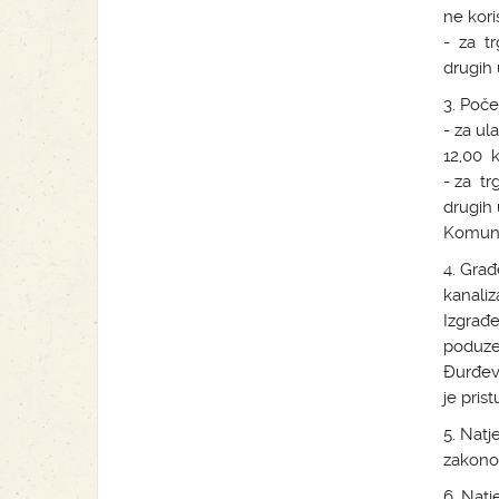
ne kori
- za tr
drugih 
3. Počet
- za ul
12,00 
- za tr
drugih 
Komunal
4. Gra
kanaliz
Izgrađe
poduzet
Đurđevc
je pris
5. Natj
zakonom
6. Natj