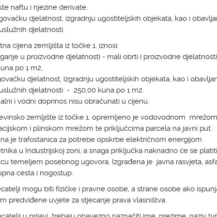
ste naftu i njezine derivate,
govačku djelatnost, izgradnju ugostiteljskih objekata, kao i obavlja
uslužnih djelatnosti.
na cijena zemljišta iz točke 1. iznosi:
aganje u proizvodne djelatnosti - mali obrti i proizvodne djelatnosti
kuna po 1 m2,
govačku djelatnost, izgradnju ugostiteljskih objekata, kao i obavlja
uslužnih djelatnosti - 250,00 kuna po 1 m2.
ni i vodni doprinos nisu obračunati u cijenu.
đevinsko zemljište iz točke 1. opremljeno je vodovodnom mrežom
acijskom i plinskom mrežom te priključcima parcela na javni put.
na je trafostanica za potrebe opskrbe električnom energijom
nika u Industrijskoj zoni, a snaga priključka naknadno će se platit
u temeljem posebnog ugovora. Izgrađena je javna rasvjeta, asfa
tupna cesta i nogostup.
ecatelji mogu biti fizičke i pravne osobe, a strane osobe ako ispun
 predviđene uvjete za stjecanje prava vlasništva.
ecatelji u prijavi trebaju obavezno naznačiti ime, prezime, naziv tvr