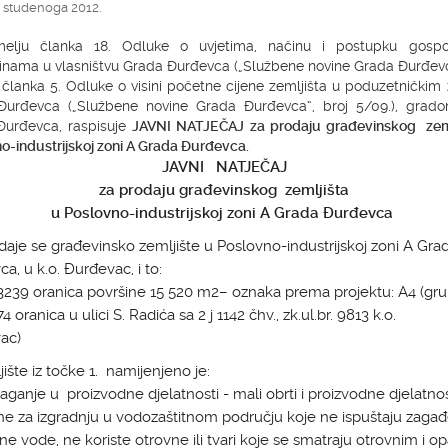
. studenoga 2012.
elju članka 18. Odluke o uvjetima, načinu i postupku gospo
inama u vlasništvu Grada Đurđevca („Službene novine Grada Đurđevc
i članka 5. Odluke o visini početne cijene zemljišta u poduzetnički
Đurđevca („Službene novine Grada Đurđevca“, broj 5/09.), gradon
Đurđevca, raspisuje
JAVNI NATJEČAJ za prodaju građevinskog zeml
o-industrijskoj zoni A Grada Đurđevca.
JAVNI NATJEČAJ
za prodaju građevinskog zemljišta
u Poslovno-industrijskoj zoni A Grada Đurđevca
aje se građevinsko zemljište u Poslovno-industrijskoj zoni A Gra
a, u k.o. Đurđevac, i to:
 3239 oranica površine 15 520 m2– oznaka prema projektu: A4 (gru
4 oranica u ulici S. Radića sa 2 j 1142 čhv., zk.ul.br. 9813 k.o.
ac)
jište iz točke 1. namijenjeno je:
aganje u proizvodne djelatnosti - mali obrti i proizvodne djelatnos
ne za izgradnju u vodozaštitnom području koje ne ispuštaju zagađe
ne vode, ne koriste otrovne ili tvari koje se smatraju otrovnim i o