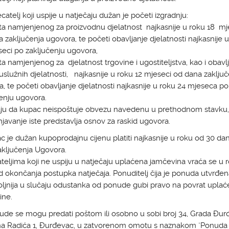
ecatelj koji uspije u natječaju dužan je početi izgradnju:
ta namjenjenog za proizvodnu djelatnost najkasnije u roku 18 mj
 zaključenja ugovora, te početi obavljanje djelatnosti najkasnije 
eci po zaključenju ugovora,
ta namjenjenog za djelatnost trgovine i ugostiteljstva, kao i obavl
uslužnih djelatnosti, najkasnije u roku 12 mjeseci od dana zaključ
, te početi obavljanje djelatnosti najkasnije u roku 24 mjeseca po
enju ugovora.
aju da kupac neispoštuje obvezu navedenu u prethodnom stavku,
javanje iste predstavlja osnov za raskid ugovora.
c je dužan kupoprodajnu cijenu platiti najkasnije u roku od 30 da
ključenja Ugovora.
teljima koji ne uspiju u natječaju uplaćena jamčevina vraća se u 
 okončanja postupka natječaja. Ponuditelj čija je ponuda utvrđe
ljnija u slučaju odustanka od ponude gubi pravo na povrat upla
ine.
ude se mogu predati poštom ili osobno u sobi broj 34, Grada Đur
na Radića 1, Đurđevac, u zatvorenom omotu s naznakom "Ponuda