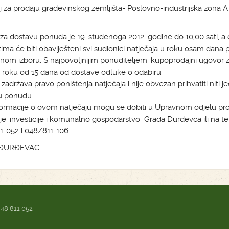
j za prodaju građevinskog zemljišta- Poslovno-industrijska zona A
.
 za dostavu ponuda je 19. studenoga 2012. godine do 10,00 sati, a 
tima će biti obaviješteni svi sudionici natječaja u roku osam dana 
nom izboru. S najpovoljnijim ponuditeljem, kupoprodajni ugovor z
 roku od 15 dana od dostave odluke o odabiru.
 zadržava pravo poništenja natječaja i nije obvezan prihvatiti niti j
lu ponudu.
formacije o ovom natječaju mogu se dobiti u Upravnom odjelu pr
e, investicije i komunalno gospodarstvo Grada Đurđevca ili na tel
-052 i 048/811-106.
ĐURĐEVAC
 48 811 052