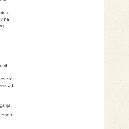
nine,
iv na
og
enih,
bveza i
dana od
ganja.
o jednom