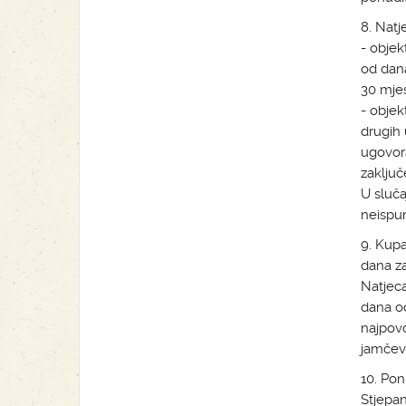
8. Natj
- objek
od dana
30 mjes
- objek
drugih 
ugovora
zaključ
U sluč
neispun
9. Kupa
dana za
Natjeca
dana od
najpovo
jamčev
10. Pon
Stjepa