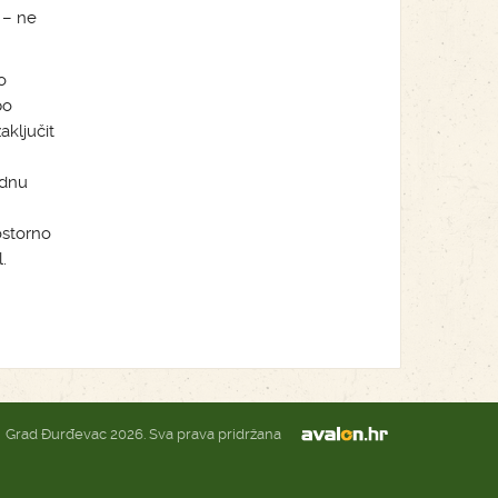
 – ne
o
po
aključit
ednu
ostorno
.
Grad Đurđevac 2026. Sva prava pridržana