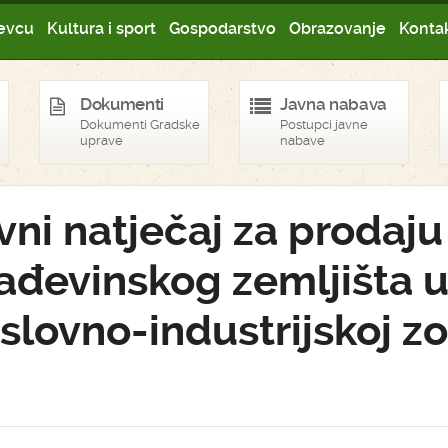
evcu
Kultura i sport
Gospodarstvo
Obrazovanje
Kontak
Dokumenti
Javna nabava
Dokumenti Gradske
Postupci javne
uprave
nabave
vni natječaj za prodaju
ađevinskog zemljišta 
slovno-industrijskoj zo