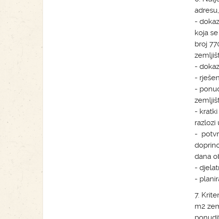
adresu, 
- dokaz
koja se
broj 77
zemljišt
- dokaz
- rješen
- ponu
zemljiš
- kratk
razlozi
- potvr
doprino
dana ob
- djela
- plani
7. Krit
m2 zeml
ponudit