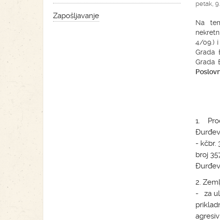
petak, 9
Zapošljavanje
Na tem
nekretn
4/09.) 
Grada 
Grada 
Poslovn
1. Prod
Đurđevc
- kčbr.
broj 357
Đurđev
2. Zeml
- za ul
priklad
agresiv