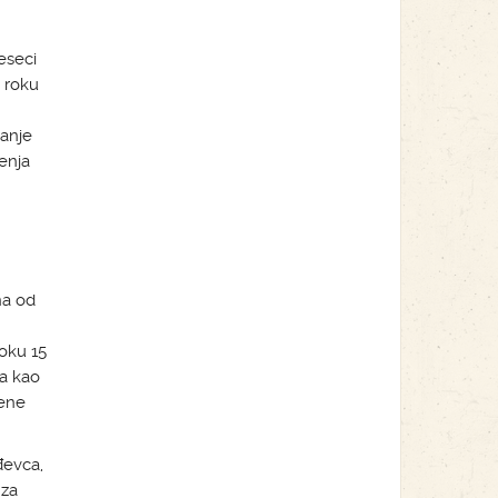
eseci
u roku
janje
enja
na od
roku 15
na kao
ćene
đevca,
 za