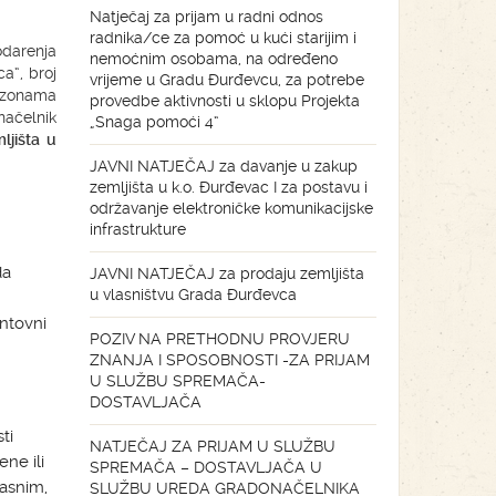
Natječaj za prijam u radni odnos
radnika/ce za pomoć u kući starijim i
darenja
nemoćnim osobama, na određeno
a“, broj
vrijeme u Gradu Đurđevcu, za potrebe
m zonama
provedbe aktivnosti u sklopu Projekta
ačelnik
„Snaga pomoći 4“
jišta u
JAVNI NATJEČAJ za davanje u zakup
zemljišta u k.o. Đurđevac I za postavu i
održavanje elektroničke komunikacijske
infrastrukture
da
JAVNI NATJEČAJ za prodaju zemljišta
u vlasništvu Grada Đurđevca
ntovni
POZIV NA PRETHODNU PROVJERU
ZNANJA I SPOSOBNOSTI -ZA PRIJAM
U SLUŽBU SPREMAČA-
DOSTAVLJAČA
ti
NATJEČAJ ZA PRIJAM U SLUŽBU
ne ili
SPREMAČA – DOSTAVLJAČA U
pasnim,
SLUŽBU UREDA GRADONAČELNIKA