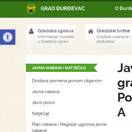
O Đurđ
Open toolbar
Gradska uprava
Gradske tvrtke
Informacije i kontakti
Gradske ustanove i
u Gradskoj upravi
poduzeća
Ja
JAVNA NABAVA I NATJEČAJI
gr
Dostava pismena javnom objavom
Javna nabava
Po
Javni pozivi
A
Natječaji
Plan nabave i Registar ugovora javne
nabave