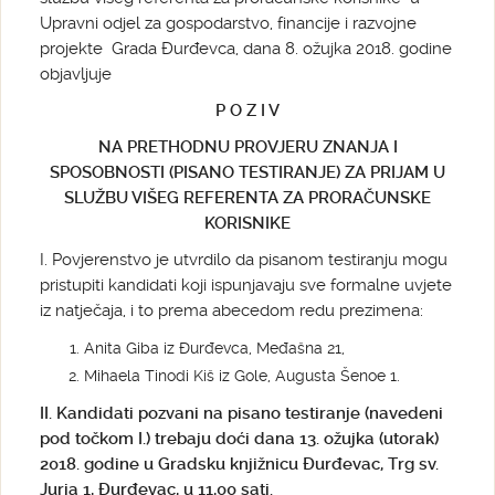
Upravni odjel za gospodarstvo, financije i razvojne
projekte Grada Đurđevca, dana 8. ožujka 2018. godine
objavljuje
P O Z I V
NA PRETHODNU PROVJERU ZNANJA I
SPOSOBNOSTI
(PISANO TESTIRANJE)
ZA PRIJAM U
SLUŽBU VIŠEG REFERENTA
ZA PRORAČUNSKE
KORISNIKE
I. Povjerenstvo je utvrdilo da pisanom testiranju mogu
pristupiti kandidati koji ispunjavaju sve formalne uvjete
iz natječaja, i to prema abecedom redu prezimena:
Anita Giba iz Đurđevca, Međašna 21,
Mihaela Tinodi Kiš iz Gole, Augusta Šenoe 1.
II. Kandidati pozvani na pisano testiranje (navedeni
pod točkom I.) trebaju doći dana 13. ožujka (utorak)
2018. godine u Gradsku knjižnicu Đurđevac, Trg sv.
Jurja 1, Đurđevac, u 11,00 sati.