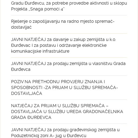
Gradu Đurđevcu, za potrebe provedbe aktivnosti u sklopu
Projekta „Snaga pomoći 4“
Rješenje o zapošljavanju na radno mjesto spremač-
dostavljač
JAVNI NATJEČAJ za davanje u zakup zemljišta u k.o.
Đurđevac I za postavu i održavanje elektroničke
komunikacijske infrastrukture
JAVNI NATJEČAJ za prodaju zemljišta u vlasništvu Grada
Đurđevca
POZIV NA PRETHODNU PROVJERU ZNANJA I
SPOSOBNOSTI -ZA PRIJAM U SLUŽBU SPREMAČA-
DOSTAVLJAČA
NATJEČAJ ZA PRIJAM U SLUŽBU SPREMAČA –
DOSTAVLJAČA U SLUŽBU UREDA GRADONAČELNIKA
GRADA ĐURĐEVCA
JAVNI NATJEČAJ za prodaju građevinskog zemljišta u
Poduzetničkoj zoni A- jug u Đurđevcu