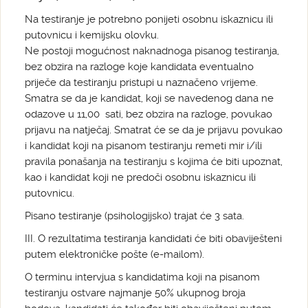
Na testiranje je potrebno ponijeti osobnu iskaznicu ili
putovnicu i kemijsku olovku.
Ne postoji mogućnost naknadnoga pisanog testiranja,
bez obzira na razloge koje kandidata eventualno
priječe da testiranju pristupi u naznačeno vrijeme.
Smatra se da je kandidat, koji se navedenog dana ne
odazove u 11,00 sati, bez obzira na razloge, povukao
prijavu na natječaj. Smatrat će se da je prijavu povukao
i kandidat koji na pisanom testiranju remeti mir i/ili
pravila ponašanja na testiranju s kojima će biti upoznat,
kao i kandidat koji ne predoči osobnu iskaznicu ili
putovnicu.
Pisano testiranje (psihologijsko) trajat će 3 sata.
III. O rezultatima testiranja kandidati će biti obaviješteni
putem elektroničke pošte (e-mailom).
O terminu intervjua s kandidatima koji na pisanom
testiranju ostvare najmanje 50% ukupnog broja