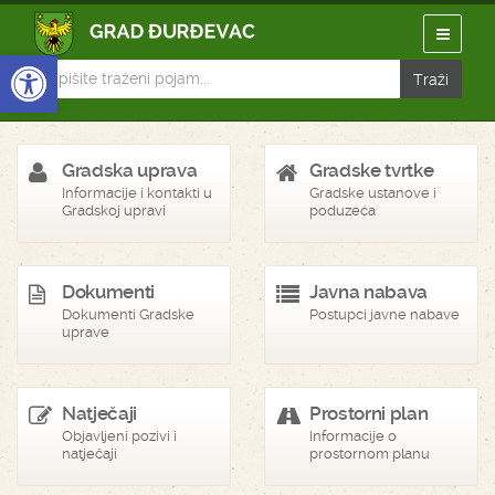
Open toolbar
Gradska uprava
Gradske tvrtke
Informacije i kontakti u
Gradske ustanove i
Gradskoj upravi
poduzeća
Dokumenti
Javna nabava
Dokumenti Gradske
Postupci javne nabave
uprave
Natječaji
Prostorni plan
Objavljeni pozivi i
Informacije o
natječaji
prostornom planu