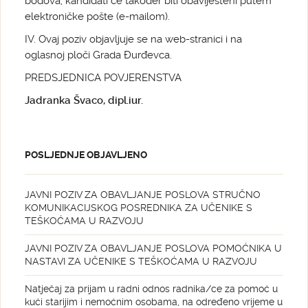
bodova, kandidati će također biti obaviješteni putem
elektroničke pošte (e-mailom).
IV. Ovaj poziv objavljuje se na web-stranici i na
oglasnoj ploči Grada Đurđevca.
PREDSJEDNICA POVJERENSTVA
Jadranka Švaco, dipl.iur.
POSLJEDNJE OBJAVLJENO
JAVNI POZIV ZA OBAVLJANJE POSLOVA STRUČNO
KOMUNIKACIJSKOG POSREDNIKA ZA UČENIKE S
TEŠKOĆAMA U RAZVOJU
JAVNI POZIV ZA OBAVLJANJE POSLOVA POMOĆNIKA U
NASTAVI ZA UČENIKE S TEŠKOĆAMA U RAZVOJU
Natječaj za prijam u radni odnos radnika/ce za pomoć u
kući starijim i nemoćnim osobama, na određeno vrijeme u