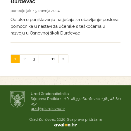
Đurđevac
ponedjeljak, 15. travnja 2024.
Odluka o poništavanju natječaja za obavljanje poslova
pomoćnika u nastavi za učenike s teškoćama u
razvoju u Osnovnoj školi Đurđevac
1
2
3
…
11
»
Ured Gradonačelnika
Stjepana Radića 1, HR-48350 Đurđevac, +385 48 811
052
grad@djurdjevac.hr
Grad Đurđevac 2026. Sva prava pridržana