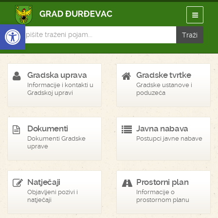
Open toolbar
Gradska uprava
Gradske tvrtke
Informacije i kontakti u
Gradske ustanove i
Gradskoj upravi
poduzeća
Dokumenti
Javna nabava
Dokumenti Gradske
Postupci javne nabave
uprave
Natječaji
Prostorni plan
Objavljeni pozivi i
Informacije o
natječaji
prostornom planu