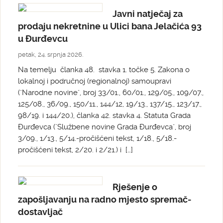
Javni natječaj za
prodaju nekretnine u Ulici bana Jelačića 93
u Đurđevcu
petak, 24. srpnja 2026.
Na temelju članka 48. stavka 1. točke 5. Zakona o
lokalnoj i područnoj (regionalnoj) samoupravi
("Narodne novine", broj 33/01., 60/01., 129/05., 109/07.,
125/08., 36/09., 150/11., 144/12, 19/13., 137/15., 123/17.,
98/19. i 144/20.), članka 42. stavka 4. Statuta Grada
Đurđevca ("Službene novine Grada Đurđevca", broj
3/09., 1/13., 5/14.-pročišćeni tekst, 1/18., 5/18.-
pročišćeni tekst, 2/20. i 2/21.) i […]
Rješenje o
zapošljavanju na radno mjesto spremač-
dostavljač