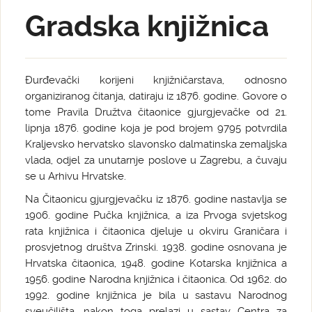
Gradska knjižnica
Đurđevački korijeni knjižničarstava, odnosno
organiziranog čitanja, datiraju iz 1876. godine. Govore o
tome Pravila Družtva čitaonice gjurgjevačke od 21.
lipnja 1876. godine koja je pod brojem 9795 potvrdila
Kraljevsko hervatsko slavonsko dalmatinska zemaljska
vlada, odjel za unutarnje poslove u Zagrebu, a čuvaju
se u Arhivu Hrvatske.
Na Čitaonicu gjurgjevačku iz 1876. godine nastavlja se
1906. godine Pučka knjižnica, a iza Prvoga svjetskog
rata knjižnica i čitaonica djeluje u okviru Graničara i
prosvjetnog društva Zrinski. 1938. godine osnovana je
Hrvatska čitaonica, 1948. godine Kotarska knjižnica a
1956. godine Narodna knjižnica i čitaonica. Od 1962. do
1992. godine knjižnica je bila u sastavu Narodnog
sveučilišta, nakon toga prelazi u sastav Centra za