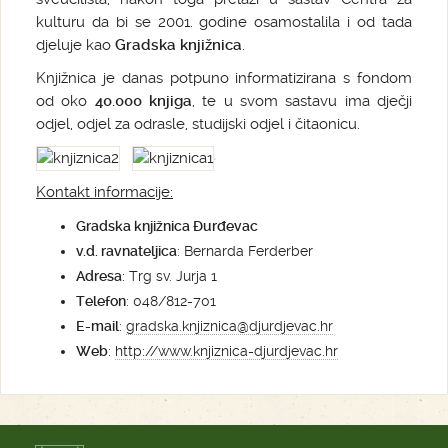
kulturu da bi se 2001. godine osamostalila i od tada
djeluje kao
Gradska knjižnica
.
Knjižnica je danas potpuno informatizirana s fondom
od oko
40.000 knjiga
, te u svom sastavu ima dječji
odjel, odjel za odrasle, studijski odjel i čitaonicu.
Kontakt informacije:
Gradska knjižnica Đurđevac
v.d. ravnateljica
: Bernarda Ferderber
Adresa
: Trg sv. Jurja 1
Telefon
: 048/812-701
E-mail
:
gradska.knjiznica@djurdjevac.hr
Web
:
http://www.knjiznica-djurdjevac.hr