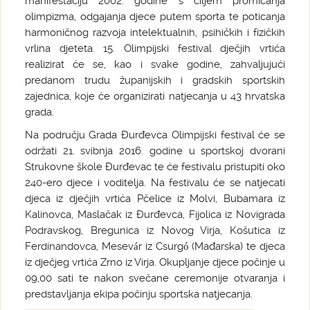
manifestaciju 2002. godine s ciljem promicanja
olimpizma, odgajanja djece putem sporta te poticanja
harmoničnog razvoja intelektualnih, psihičkih i fizičkih
vrlina djeteta.
15. Olimpijski festival dječjih vrtića
realizirat će se, kao i svake godine, zahvaljujući
predanom trudu županijskih i gradskih sportskih
zajednica, koje će organizirati natjecanja u 43 hrvatska
grada.
Na području Grada Đurđevca Olimpijski festival će se
održati 21. svibnja 2016. godine u sportskoj dvorani
Strukovne škole Đurđevac te će festivalu pristupiti oko
240-ero djece i voditelja. Na festivalu će se natjecati
djeca iz dječjih vrtića Pčelice iz Molvi, Bubamara iz
Kalinovca, Maslačak iz Đurđevca, Fijolica iz Novigrada
Podravskog, Bregunica iz Novog Virja, Košutica iz
Ferdinandovca, Mesevár iz Csurgó (Mađarska) te djeca
iz dječjeg vrtića Zrno iz Virja. Okupljanje djece počinje u
09,00 sati te nakon svečane ceremonije otvaranja i
predstavljanja ekipa počinju sportska natjecanja.