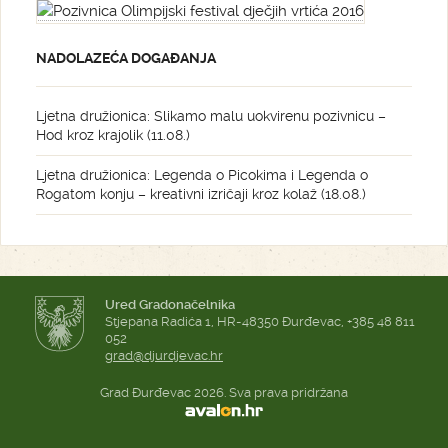
NADOLAZEĆA DOGAĐANJA
Ljetna družionica: Slikamo malu uokvirenu pozivnicu –
Hod kroz krajolik (11.08.)
Ljetna družionica: Legenda o Picokima i Legenda o
Rogatom konju – kreativni izričaji kroz kolaž (18.08.)
Ured Gradonačelnika
Stjepana Radića 1, HR-48350 Đurđevac, +385 48 811
052
grad@djurdjevac.hr
Grad Đurđevac 2026. Sva prava pridržana