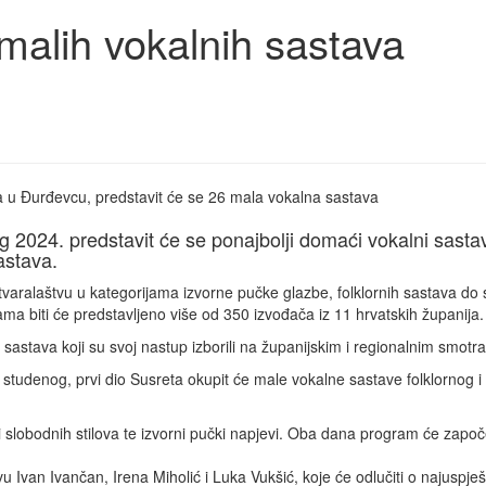
 malih vokalnih sastava
da u Đurđevcu, predstavit će se 26 mala vokalna sastava
 2024. predstavit će se ponajbolji domaći vokalni sastav
astava.
aralaštvu u kategorijama izvorne pučke glazbe, folklornih sastava do 
ama biti će predstavljeno više od 350 izvođača iz 11 hrvatskih županija.
astava koji su svoj nastup izborili na županijskim i regionalnim smotr
 studenog, prvi dio Susreta okupit će male vokalne sastave folklornog i
i slobodnih stilova te izvorni pučki napjevi. Oba dana program će započ
 Ivan Ivančan, Irena Miholić i Luka Vukšić, koje će odlučiti o najuspješ