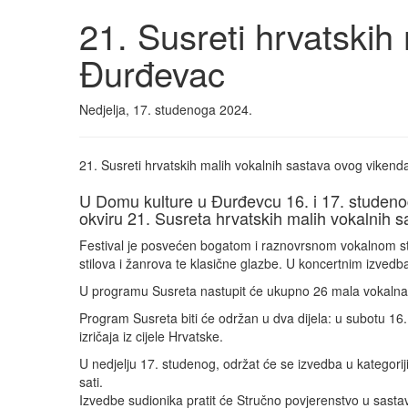
21. Susreti hrvatskih
Đurđevac
Nedjelja, 17. studenoga 2024.
21. Susreti hrvatskih malih vokalnih sastava ovog viken
U Domu kulture u Đurđevcu 16. i 17. studenog
okviru 21. Susreta hrvatskih malih vokalnih s
Festival je posvećen bogatom i raznovrsnom vokalnom stv
stilova i žanrova te klasične glazbe. U koncertnim izvedb
U programu Susreta nastupit će ukupno 26 mala vokalna s
Program Susreta biti će održan u dva dijela: u subotu 16.
izričaja iz cijele Hrvatske.
U nedjelju 17. studenog, održat će se izvedba u kategorij
sati.
Izvedbe sudionika pratit će Stručno povjerenstvo u sastavu