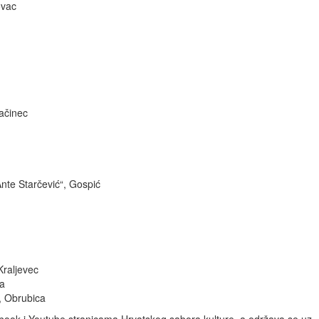
ovac
račinec
nte Starčević“, Gospić
Kraljevec
na
, Obrubica