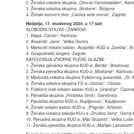
2. Ženska vokalna skupina „Chorus Carolostadien“, Karl
3. Ženska vokalna skupina „Stridone“, Štrigova
4. Ženski komorni zbor „Cantus ante omnia“, Zagreb
Nedjelja, 17. studenog 2024. u 17 sati
SLOBODNI STILOVI I ŽANROVI
1. Klapa „Carolo“, Karlovac
2. Ansambl „Jane“, Velika Gorica
3. Mješoviti vokalni sastav „Acapella“ KUD-a „Zavičaj“, S
4. Gospodnetić singers, Zagreb
KATEGORIJA IZVORNE PUČKE GLAZBE
1. Ženska pjevačka skupina KUD-a „Berda“, Brestovac
2. Ženska pjevačka skupina KUD-a „Mostanje“, Karlovac
3. Mješovita vokalna skupina Folklornog ansambla, „Dr. A
4. Ženska vokalna skupina FD-a „Otočac”, Otočac
5. Folklorni mali vokalni sastav KUD-a „Graničar“, Čazma
6. Pjevačka skupina „Hrvatska žena“, Garešnica
7. Pjevačka skupina KUD-a „Kupljenovo”, Kupljenovo
8. Ženski vokalni sastav KUD-a „Prigorje“, Križevci
9. Ženska vokalna sekcija KUU-a „Društvo žena“, Gornji 
10. Pjevačka skupina KUD-a „Mijo Stuparić“, Velika Ludi
11. Ženska pjevačka skupina KUD-a „Marijan Lanosović“