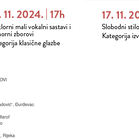
OVI
adović“, Đurđevac
Marof
vo
, Rijeka