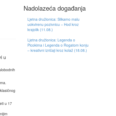
Nadolazeća događanja
Ljetna družionica: Slikamo malu
uokvirenu pozivnicu – Hod kroz
krajolik (11.08.)
Ljetna družionica: Legenda o
Picokima i Legenda o Rogatom konju
– kreativni izričaji kroz kolaž (18.08.)
i u
slobodnih
ama.
 klasičnog
eti u 17
nijim